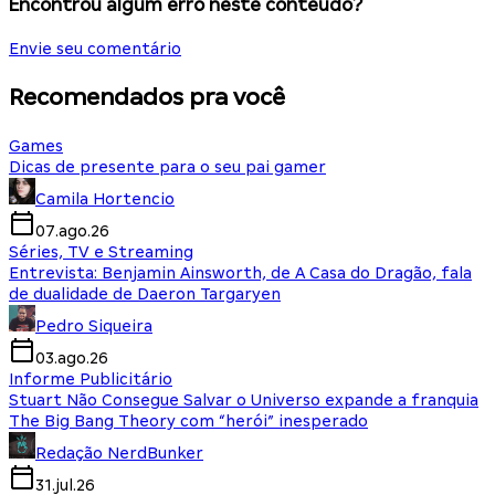
Encontrou algum erro neste conteúdo?
Envie seu comentário
Recomendados pra você
Games
Dicas de presente para o seu pai gamer
Camila Hortencio
07.ago.26
Séries, TV e Streaming
Entrevista: Benjamin Ainsworth, de A Casa do Dragão, fala
de dualidade de Daeron Targaryen
Pedro Siqueira
03.ago.26
Informe Publicitário
Stuart Não Consegue Salvar o Universo expande a franquia
The Big Bang Theory com “herói” inesperado
Redação NerdBunker
31.jul.26