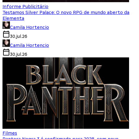
Informe Publicitário
Testamos Silver Palace: O novo RPG de mundo aberto da
Elementa
Camila Hortencio
30.jul.26
Camila Hortencio
30.jul.26
Filmes