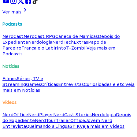
Ver mais
Podcasts
NerdCast
NerdCast RPG
Caneca de Mamicas
Depois do
Expediente
Nerdologia
NerdTech
Extras
Papo de
Parceiro
França e o Labirinto
T-Zombii
Veja mais em
Podcasts
Notícias
Filmes
Séries, TV e
Streaming
Games
Críticas
Entrevistas
Curiosidades e etc.
Veja
mais em Notícias
Vídeos
NerdOffice
NerdPlayer
NerdCast Stories
Nerdologia
Depois
do Expediente
NerdTour
TrailerOffice
Jovem Nerd
Entrevista
Queimando a Língua
Sr. K
Veja mais em Vídeos