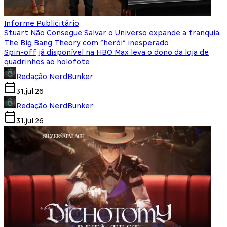
Informe Publicitário
Stuart Não Consegue Salvar o Universo expande a franquia
The Big Bang Theory com “herói” inesperado
Spin-off já disponível na HBO Max leva o dono da loja de
quadrinhos ao holofote
Redação NerdBunker
31.jul.26
Redação NerdBunker
31.jul.26