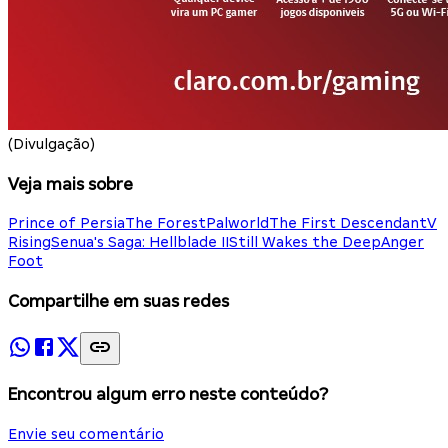
(Divulgação)
Veja mais sobre
Prince of Persia
The Forest
Palworld
The First Descendant
V
Rising
Senua's Saga: Hellblade II
Still Wakes the Deep
Anger
Foot
Compartilhe em suas redes
Encontrou algum erro neste conteúdo?
Envie seu comentário