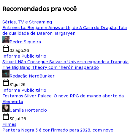
Recomendados pra você
Séries, TV e Streaming
Entrevista: Benjamin Ainsworth, de A Casa do Dragão, fala
de dualidade de Daeron Targaryen
Pedro Siqueira
03.ago.26
Informe Publicitário
Stuart Não Consegue Salvar o Universo expande a franquia
The Big Bang Theory com “herói” inesperado
Redação NerdBunker
31.jul.26
Informe Publicitário
Testamos Silver Palace: O novo RPG de mundo aberto da
Elementa
Camila Hortencio
30.jul.26
Filmes
Pantera Negra 3 é confirmado para 2028, com novo