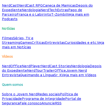
NerdCast
NerdCast RPG
Caneca de Mamicas
Depois do
Expediente
Nerdologia
NerdTech
Extras
Papo de
Parceiro
França e o Labirinto
T-Zombii
Veja mais em
Podcasts
Notícias
Filmes
Séries, TV e
Streaming
Games
Críticas
Entrevistas
Curiosidades e etc.
Veja
mais em Notícias
Vídeos
NerdOffice
NerdPlayer
NerdCast Stories
Nerdologia
Depois
do Expediente
NerdTour
TrailerOffice
Jovem Nerd
Entrevista
Queimando a Língua
Sr. K
Veja mais em Vídeos
Quem somos
Sobre o Jovem Nerd
Redes sociais
Política de
Privacidade
Programa de Integridade
Portal de
Segurança
Fale conosco
Anuncie
RSS