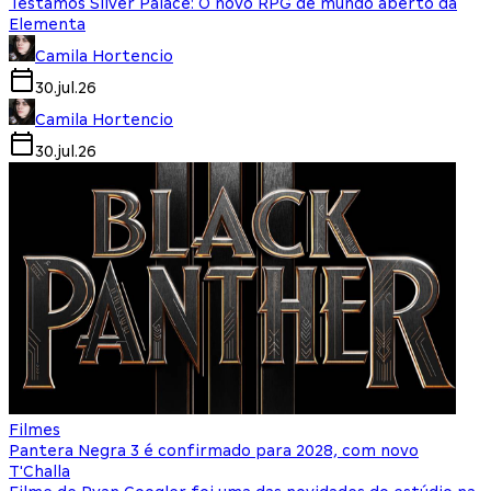
Testamos Silver Palace: O novo RPG de mundo aberto da
Elementa
Camila Hortencio
30.jul.26
Camila Hortencio
30.jul.26
Filmes
Pantera Negra 3 é confirmado para 2028, com novo
T'Challa