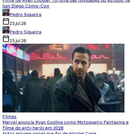
Filme de Ryan Coogler foi uma das novidades do estúdio na
San Diego Comic-Con
Pedro Siqueira
25.jul.26
Pedro Siqueira
25.jul.26
Filmes
Marvel anuncia Ryan Gosling como Motoqueiro Fantasma e
filme do anti-herói em 2028
Astro assume papel que foi de Nicolas Cage