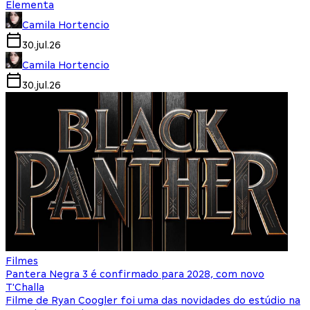
Elementa
Camila Hortencio
30.jul.26
Camila Hortencio
30.jul.26
Filmes
Pantera Negra 3 é confirmado para 2028, com novo
T'Challa
Filme de Ryan Coogler foi uma das novidades do estúdio na