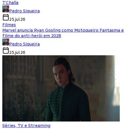
T'Challa
Pedro Siqueira
25.jul.26
Filmes
Marvel anuncia Ryan Gosling como Motoqueiro Fantasma e
filme do anti-herói em 2028
Pedro Siqueira
25.jul.26
Séries, TV e Streaming