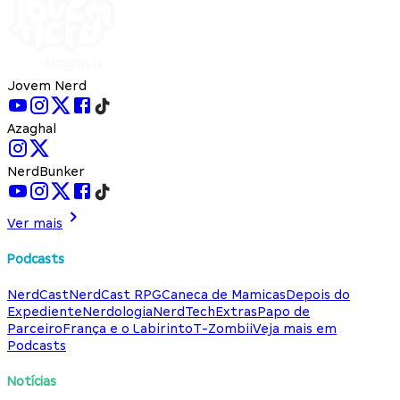
Jovem Nerd
Azaghal
NerdBunker
Ver mais
Podcasts
NerdCast
NerdCast RPG
Caneca de Mamicas
Depois do
Expediente
Nerdologia
NerdTech
Extras
Papo de
Parceiro
França e o Labirinto
T-Zombii
Veja mais em
Podcasts
Notícias