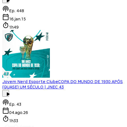
Ep.
448
16.jan.15
1h49
Jovem Nerd Esporte Clube
COPA DO MUNDO DE 1930 APÓS
(QUASE) UM SÉCULO | JNEC 43
Ep.
43
04.ago.26
1h33