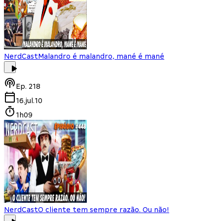
NerdCast
Malandro é malandro, mané é mané
Ep.
218
16.jul.10
1h09
NerdCast
O cliente tem sempre razão. Ou não!