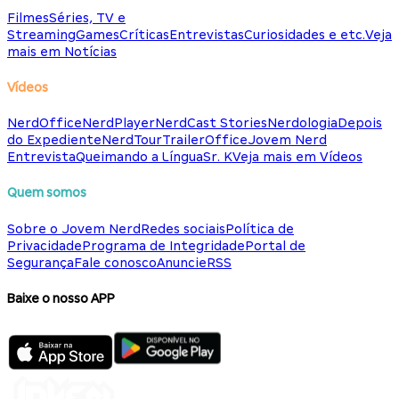
Filmes
Séries, TV e
Streaming
Games
Críticas
Entrevistas
Curiosidades e etc.
Veja
mais em Notícias
Vídeos
NerdOffice
NerdPlayer
NerdCast Stories
Nerdologia
Depois
do Expediente
NerdTour
TrailerOffice
Jovem Nerd
Entrevista
Queimando a Língua
Sr. K
Veja mais em Vídeos
Quem somos
Sobre o Jovem Nerd
Redes sociais
Política de
Privacidade
Programa de Integridade
Portal de
Segurança
Fale conosco
Anuncie
RSS
Baixe o nosso APP