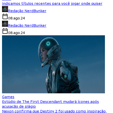
Indicamos títulos recentes para você jogar onde quiser
Redação NerdBunker
08.ago.24
Redação NerdBunker
08.ago.24
Games
Estúdio de The First Descendant mudará ícones após
acusação de plágio
Nexon confirma que Destiny 2 foi usado como inspiração,