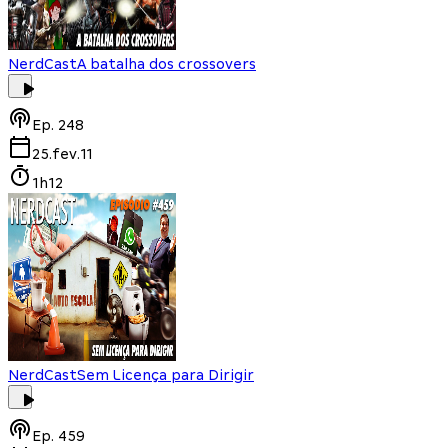
NerdCast
A batalha dos crossovers
Ep.
248
25.fev.11
1h12
NerdCast
Sem Licença para Dirigir
Ep.
459