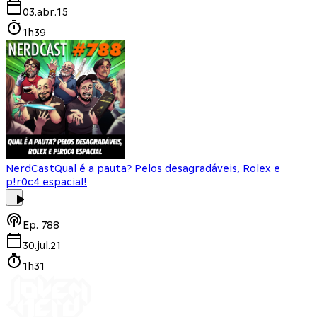
03.abr.15
1h39
NerdCast
Qual é a pauta? Pelos desagradáveis, Rolex e
p!r0c4 espacial!
Ep.
788
30.jul.21
1h31