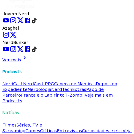
Jovem Nerd
Azaghal
NerdBunker
Ver mais
Podcasts
NerdCast
NerdCast RPG
Caneca de Mamicas
Depois do
Expediente
Nerdologia
NerdTech
Extras
Papo de
Parceiro
França e o Labirinto
T-Zombii
Veja mais em
Podcasts
Notícias
Filmes
Séries, TV e
Streaming
Games
Críticas
Entrevistas
Curiosidades e etc.
Veja