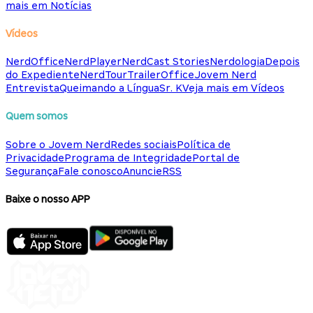
mais em Notícias
Vídeos
NerdOffice
NerdPlayer
NerdCast Stories
Nerdologia
Depois
do Expediente
NerdTour
TrailerOffice
Jovem Nerd
Entrevista
Queimando a Língua
Sr. K
Veja mais em Vídeos
Quem somos
Sobre o Jovem Nerd
Redes sociais
Política de
Privacidade
Programa de Integridade
Portal de
Segurança
Fale conosco
Anuncie
RSS
Baixe o nosso APP