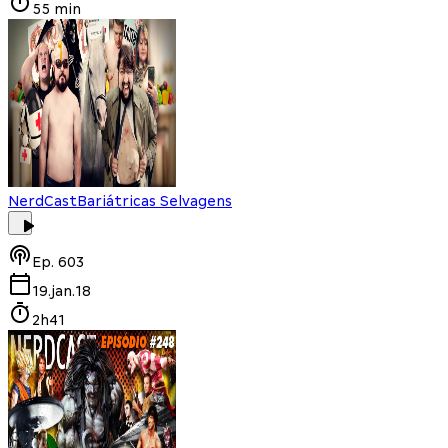
55 min
NerdCast
Bariátricas Selvagens
Ep.
603
19.jan.18
2h41