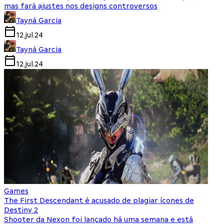
mas fará ajustes nos designs controversos
Tayná Garcia
12.jul.24
Tayná Garcia
12.jul.24
Games
The First Descendant é acusado de plagiar ícones de
Destiny 2
Shooter da Nexon foi lançado há uma semana e está