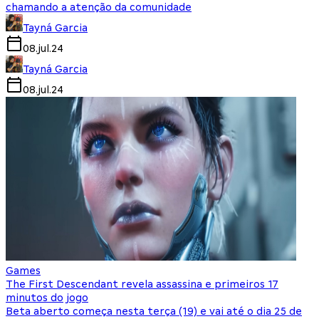
chamando a atenção da comunidade
Tayná Garcia
08.jul.24
Tayná Garcia
08.jul.24
Games
The First Descendant revela assassina e primeiros 17
minutos do jogo
Beta aberto começa nesta terça (19) e vai até o dia 25 de