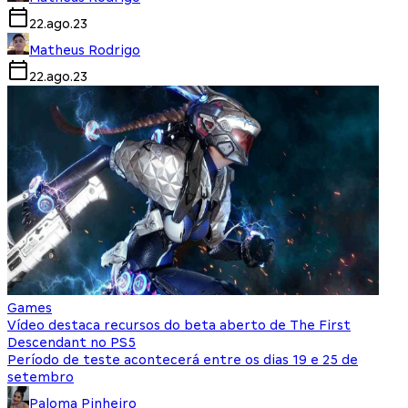
22.ago.23
Matheus Rodrigo
22.ago.23
Games
Vídeo destaca recursos do beta aberto de The First
Descendant no PS5
Período de teste acontecerá entre os dias 19 e 25 de
setembro
Paloma Pinheiro