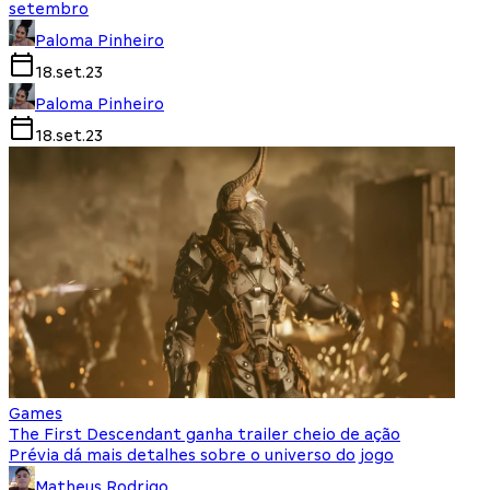
setembro
Paloma Pinheiro
18.set.23
Paloma Pinheiro
18.set.23
Games
The First Descendant ganha trailer cheio de ação
Prévia dá mais detalhes sobre o universo do jogo
Matheus Rodrigo