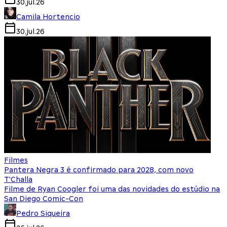
30.jul.26
Camila Hortencio
30.jul.26
Filmes
Pantera Negra 3 é confirmado para 2028, com novo
T'Challa
Filme de Ryan Coogler foi uma das novidades do estúdio na
San Diego Comic-Con
Pedro Siqueira