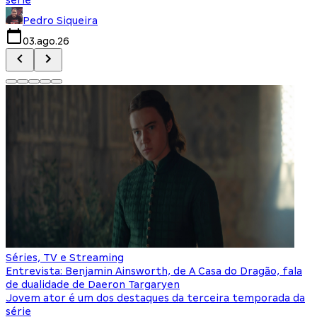
Pedro Siqueira
03.ago.26
Séries, TV e Streaming
Entrevista: Benjamin Ainsworth, de A Casa do Dragão, fala
de dualidade de Daeron Targaryen
Jovem ator é um dos destaques da terceira temporada da
série