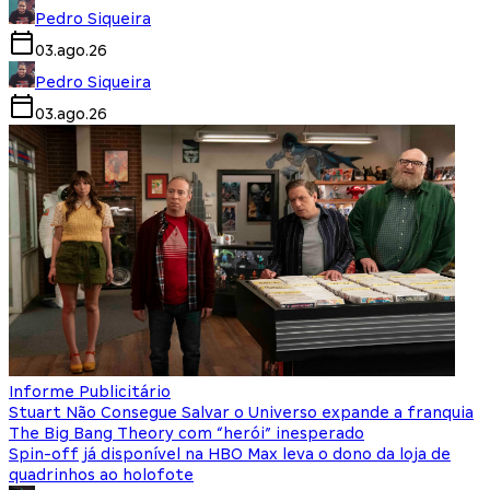
Pedro Siqueira
03.ago.26
Pedro Siqueira
03.ago.26
Informe Publicitário
Stuart Não Consegue Salvar o Universo expande a franquia
The Big Bang Theory com “herói” inesperado
Spin-off já disponível na HBO Max leva o dono da loja de
quadrinhos ao holofote