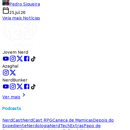
Pedro Siqueira
25.jul.26
Veja mais Notícias
Jovem Nerd
Azaghal
NerdBunker
Ver mais
Podcasts
NerdCast
NerdCast RPG
Caneca de Mamicas
Depois do
Expediente
Nerdologia
NerdTech
Extras
Papo de