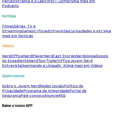
Parceiro
França e o Labirinto
T-Zombii
Veja mais em
Podcasts
Notícias
Filmes
Séries, TV e
Streaming
Games
Críticas
Entrevistas
Curiosidades e etc.
Veja
mais em Notícias
Vídeos
NerdOffice
NerdPlayer
NerdCast Stories
Nerdologia
Depois
do Expediente
NerdTour
TrailerOffice
Jovem Nerd
Entrevista
Queimando a Língua
Sr. K
Veja mais em Vídeos
Quem somos
Sobre o Jovem Nerd
Redes sociais
Política de
Privacidade
Programa de Integridade
Portal de
Segurança
Fale conosco
Anuncie
RSS
Baixe o nosso APP