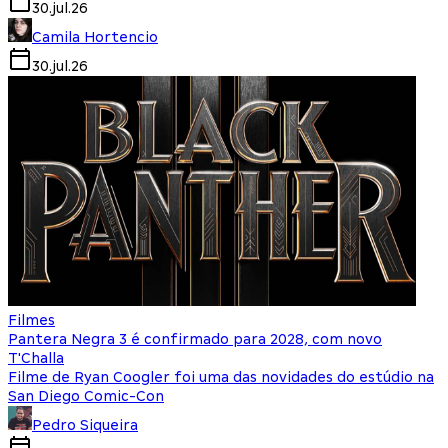
30.jul.26
Camila Hortencio
30.jul.26
Filmes
Pantera Negra 3 é confirmado para 2028, com novo
T'Challa
Filme de Ryan Coogler foi uma das novidades do estúdio na
San Diego Comic-Con
Pedro Siqueira