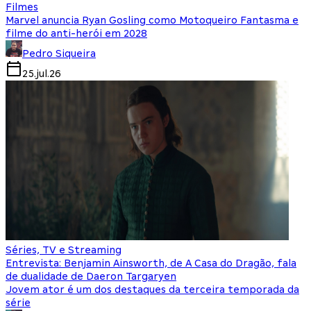
Filmes
Marvel anuncia Ryan Gosling como Motoqueiro Fantasma e
filme do anti-herói em 2028
Pedro Siqueira
25.jul.26
Séries, TV e Streaming
Entrevista: Benjamin Ainsworth, de A Casa do Dragão, fala
de dualidade de Daeron Targaryen
Jovem ator é um dos destaques da terceira temporada da
série