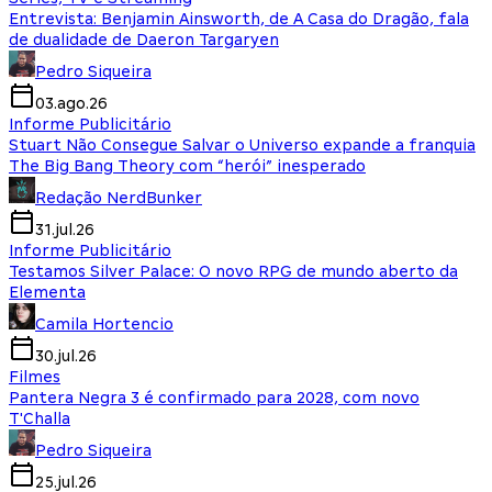
Entrevista: Benjamin Ainsworth, de A Casa do Dragão, fala
de dualidade de Daeron Targaryen
Pedro Siqueira
03.ago.26
Informe Publicitário
Stuart Não Consegue Salvar o Universo expande a franquia
The Big Bang Theory com “herói” inesperado
Redação NerdBunker
31.jul.26
Informe Publicitário
Testamos Silver Palace: O novo RPG de mundo aberto da
Elementa
Camila Hortencio
30.jul.26
Filmes
Pantera Negra 3 é confirmado para 2028, com novo
T'Challa
Pedro Siqueira
25.jul.26