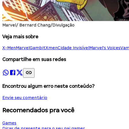
Marvel/ Bernard Chang/Divulgação
Veja mais sobre
X-Men
Marvel
Gambit
Xmen
Cidade Invisível
Marvel's Voices
Vam
Compartilhe em suas redes
Encontrou algum erro neste conteúdo?
Envie seu comentário
Recomendados pra você
Games
Dicas de presente para o seu pai gamer