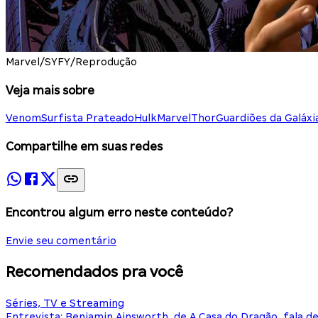
Marvel/SYFY/Reprodução
Veja mais sobre
Venom
Surfista Prateado
Hulk
Marvel
Thor
Guardiões da Galáxi
Compartilhe em suas redes
Encontrou algum erro neste conteúdo?
Envie seu comentário
Recomendados pra você
Séries, TV e Streaming
Entrevista: Benjamin Ainsworth, de A Casa do Dragão, fala d