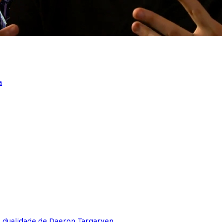
a
e dualidade de Daeron Targaryen