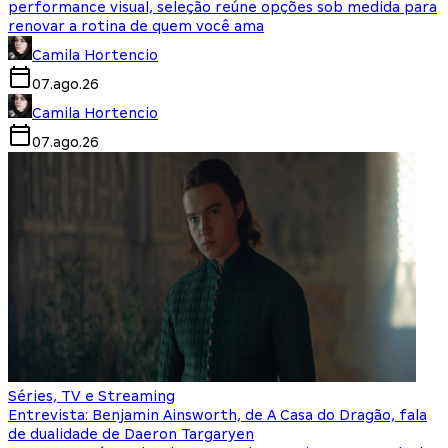
performance visual, seleção reúne opções sob medida para
renovar a rotina de quem você ama
Camila Hortencio
07.ago.26
Camila Hortencio
07.ago.26
Séries, TV e Streaming
Entrevista: Benjamin Ainsworth, de A Casa do Dragão, fala
de dualidade de Daeron Targaryen