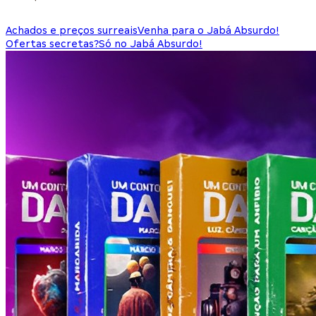
Achados e preços surreais
Venha para o Jabá Absurdo!
Ofertas secretas?
Só no Jabá Absurdo!