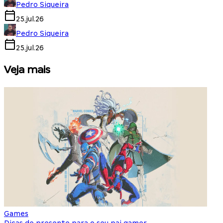
Pedro Siqueira
25.jul.26
Pedro Siqueira
25.jul.26
Veja mais
Games
S
Dicas de presente para o seu pai gamer
E