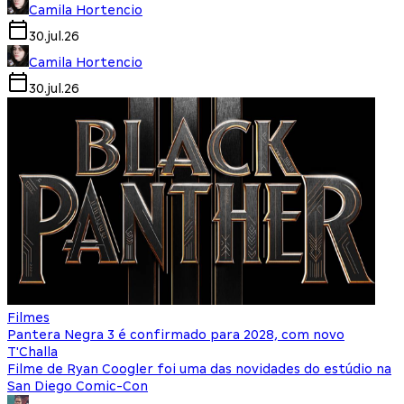
Camila Hortencio
30.jul.26
Camila Hortencio
30.jul.26
Filmes
Pantera Negra 3 é confirmado para 2028, com novo
T'Challa
Filme de Ryan Coogler foi uma das novidades do estúdio na
San Diego Comic-Con