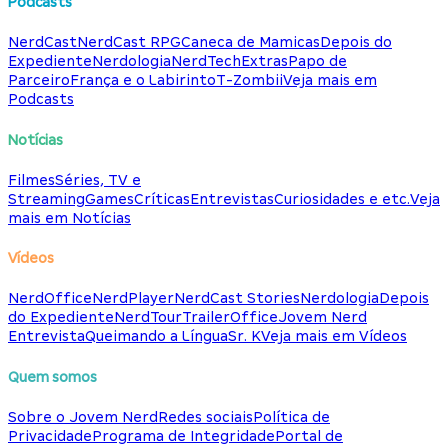
Podcasts
NerdCast
NerdCast RPG
Caneca de Mamicas
Depois do
Expediente
Nerdologia
NerdTech
Extras
Papo de
Parceiro
França e o Labirinto
T-Zombii
Veja mais em
Podcasts
Notícias
Filmes
Séries, TV e
Streaming
Games
Críticas
Entrevistas
Curiosidades e etc.
Veja
mais em Notícias
Vídeos
NerdOffice
NerdPlayer
NerdCast Stories
Nerdologia
Depois
do Expediente
NerdTour
TrailerOffice
Jovem Nerd
Entrevista
Queimando a Língua
Sr. K
Veja mais em Vídeos
Quem somos
Sobre o Jovem Nerd
Redes sociais
Política de
Privacidade
Programa de Integridade
Portal de