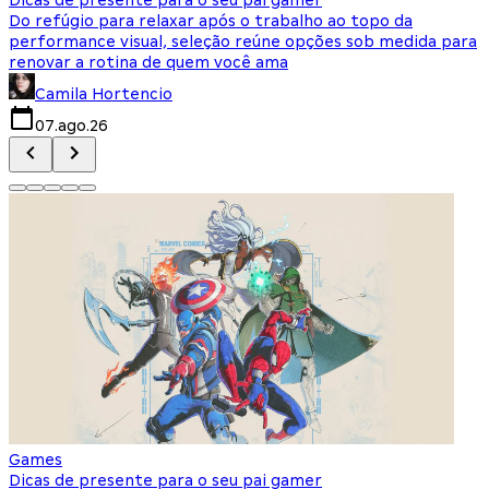
Do refúgio para relaxar após o trabalho ao topo da
d
performance visual, seleção reúne opções sob medida para
J
renovar a rotina de quem você ama
s
Camila Hortencio
07.ago.26
Games
Dicas de presente para o seu pai gamer