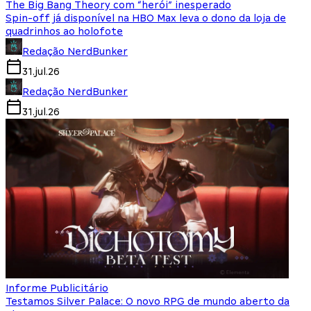
The Big Bang Theory com “herói” inesperado
Spin-off já disponível na HBO Max leva o dono da loja de
quadrinhos ao holofote
Redação NerdBunker
31.jul.26
Redação NerdBunker
31.jul.26
Informe Publicitário
Testamos Silver Palace: O novo RPG de mundo aberto da