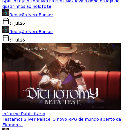
Spin-off já disponível na HBO Max leva o dono da loja de
quadrinhos ao holofote
Redação NerdBunker
31.jul.26
Redação NerdBunker
31.jul.26
Informe Publicitário
Testamos Silver Palace: O novo RPG de mundo aberto da
Elementa