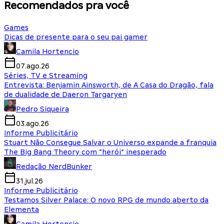
Recomendados pra você
Games
Dicas de presente para o seu pai gamer
Camila Hortencio
07.ago.26
Séries, TV e Streaming
Entrevista: Benjamin Ainsworth, de A Casa do Dragão, fala
de dualidade de Daeron Targaryen
Pedro Siqueira
03.ago.26
Informe Publicitário
Stuart Não Consegue Salvar o Universo expande a franquia
The Big Bang Theory com “herói” inesperado
Redação NerdBunker
31.jul.26
Informe Publicitário
Testamos Silver Palace: O novo RPG de mundo aberto da
Elementa