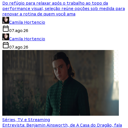
Do refúgio para relaxar após o trabalho ao topo da
performance visual, seleção reúne opções sob medida para
renovar a rotina de quem você ama
Camila Hortencio
07.ago.26
Camila Hortencio
07.ago.26
Séries, TV e Streaming
Entrevista: Benjamin Ainsworth, de A Casa do Dragão, fala