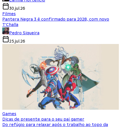
Camila Hortencio
30.jul.26
Filmes
Pantera Negra 3 é confirmado para 2028, com novo
T'Challa
Pedro Siqueira
25.jul.26
Games
Dicas de presente para o seu pai gamer
Do refúgio para relaxar após o trabalho ao topo da