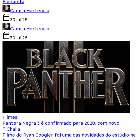
Elementa
Camila Hortencio
30.jul.26
Camila Hortencio
30.jul.26
Filmes
Pantera Negra 3 é confirmado para 2028, com novo
T'Challa
Filme de Ryan Coogler foi uma das novidades do estúdio na