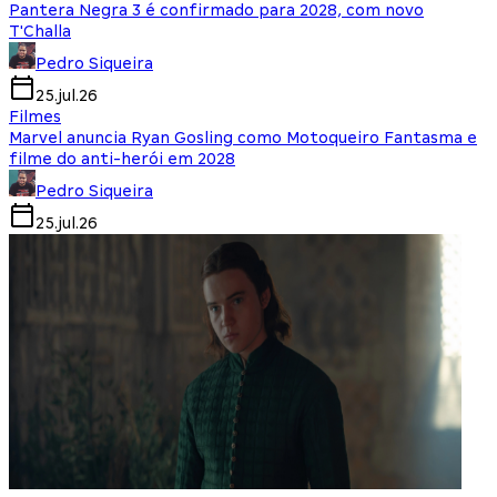
Pantera Negra 3 é confirmado para 2028, com novo
T'Challa
Pedro Siqueira
25.jul.26
Filmes
Marvel anuncia Ryan Gosling como Motoqueiro Fantasma e
filme do anti-herói em 2028
Pedro Siqueira
25.jul.26