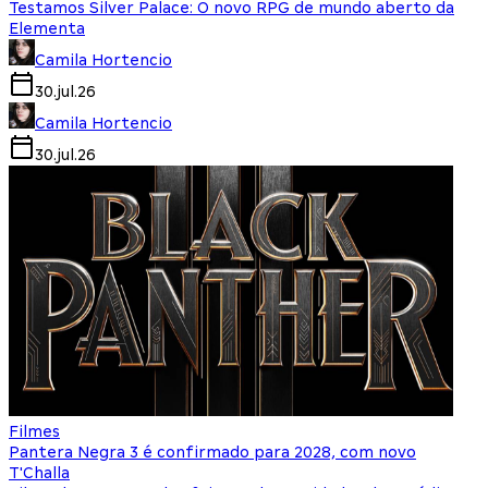
Testamos Silver Palace: O novo RPG de mundo aberto da
Elementa
Camila Hortencio
30.jul.26
Camila Hortencio
30.jul.26
Filmes
Pantera Negra 3 é confirmado para 2028, com novo
T'Challa