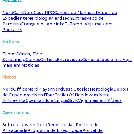
Podcasts
NerdCast
NerdCast RPG
Caneca de Mamicas
Depois do
Expediente
Nerdologia
NerdTech
Extras
Papo de
Parceiro
França e o Labirinto
T-Zombii
Veja mais em
Podcasts
Notícias
Filmes
Séries, TV e
Streaming
Games
Críticas
Entrevistas
Curiosidades e etc.
Veja
mais em Notícias
Vídeos
NerdOffice
NerdPlayer
NerdCast Stories
Nerdologia
Depois
do Expediente
NerdTour
TrailerOffice
Jovem Nerd
Entrevista
Queimando a Língua
Sr. K
Veja mais em Vídeos
Quem somos
Sobre o Jovem Nerd
Redes sociais
Política de
Privacidade
Programa de Integridade
Portal de