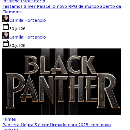
Informe Publicitário
Testamos Silver Palace: O novo RPG de mundo aberto da
Elementa
Camila Hortencio
30.jul.26
Camila Hortencio
30.jul.26
Filmes
Pantera Negra 3 é confirmado para 2028, com novo