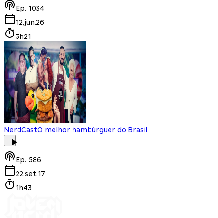
Ep.
1034
12.jun.26
3h21
NerdCast
O melhor hambúrguer do Brasil
Ep.
586
22.set.17
1h43