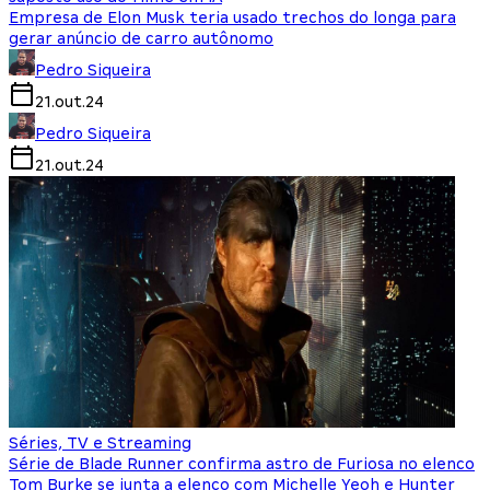
Empresa de Elon Musk teria usado trechos do longa para
gerar anúncio de carro autônomo
Pedro Siqueira
21.out.24
Pedro Siqueira
21.out.24
Séries, TV e Streaming
Série de Blade Runner confirma astro de Furiosa no elenco
Tom Burke se junta a elenco com Michelle Yeoh e Hunter