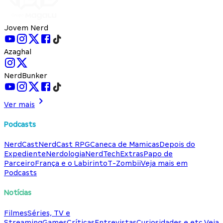
Jovem Nerd
Azaghal
NerdBunker
Ver mais
Podcasts
NerdCast
NerdCast RPG
Caneca de Mamicas
Depois do
Expediente
Nerdologia
NerdTech
Extras
Papo de
Parceiro
França e o Labirinto
T-Zombii
Veja mais em
Podcasts
Notícias
Filmes
Séries, TV e
Streaming
Games
Críticas
Entrevistas
Curiosidades e etc.
Veja