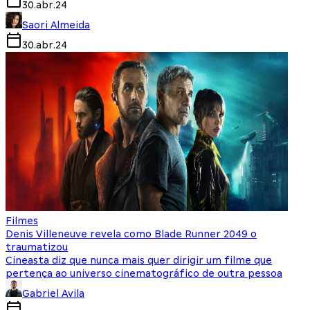
30.abr.24
Saori Almeida
30.abr.24
Filmes
Denis Villeneuve revela como Blade Runner 2049 o
traumatizou
Cineasta diz que nunca mais quer dirigir um filme que
pertença ao universo cinematográfico de outra pessoa
Gabriel Avila