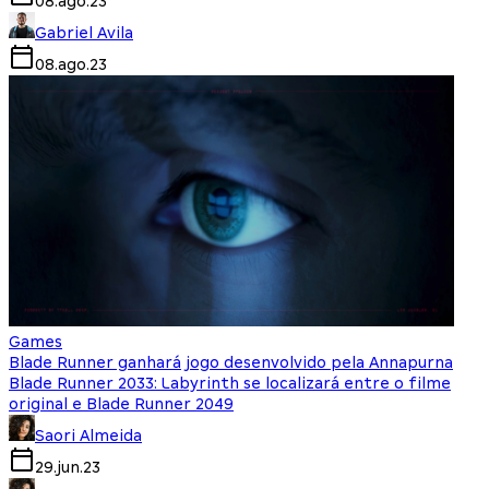
08.ago.23
Gabriel Avila
08.ago.23
Games
Blade Runner ganhará jogo desenvolvido pela Annapurna
Blade Runner 2033: Labyrinth se localizará entre o filme
original e Blade Runner 2049
Saori Almeida
29.jun.23