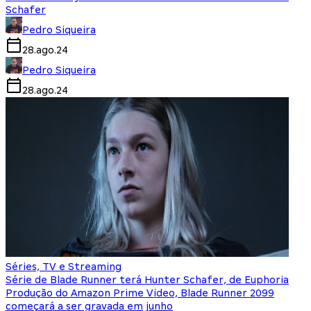
Schafer
Pedro Siqueira
28.ago.24
Pedro Siqueira
28.ago.24
Séries, TV e Streaming
Série de Blade Runner terá Hunter Schafer, de Euphoria
Produção do Amazon Prime Video, Blade Runner 2099
começará a ser gravada em junho