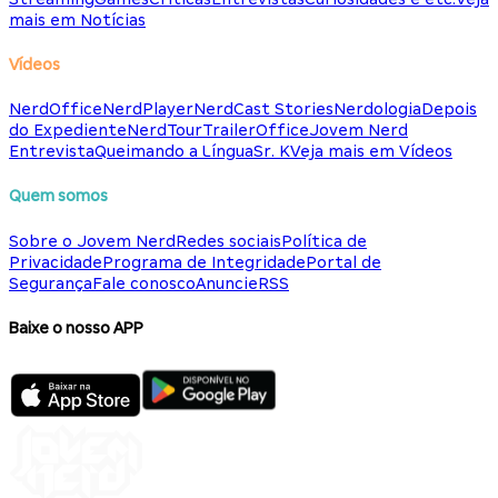
mais em Notícias
Vídeos
NerdOffice
NerdPlayer
NerdCast Stories
Nerdologia
Depois
do Expediente
NerdTour
TrailerOffice
Jovem Nerd
Entrevista
Queimando a Língua
Sr. K
Veja mais em Vídeos
Quem somos
Sobre o Jovem Nerd
Redes sociais
Política de
Privacidade
Programa de Integridade
Portal de
Segurança
Fale conosco
Anuncie
RSS
Baixe o nosso APP