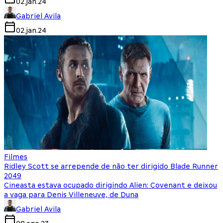
02.jan.24
Gabriel Avila
02.jan.24
Filmes
Ridley Scott se arrepende de não ter dirigido Blade Runner
2049
Cineasta estava ocupado dirigindo Alien: Covenant e deixou
a vaga para Denis Villeneuve, de Duna
Gabriel Avila