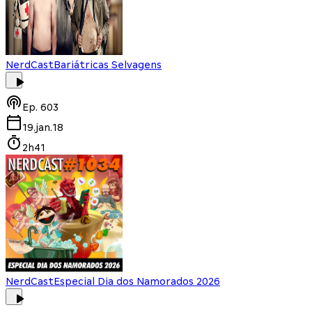
NerdCast
Bariátricas Selvagens
Ep.
603
19.jan.18
2h41
NerdCast
Especial Dia dos Namorados 2026