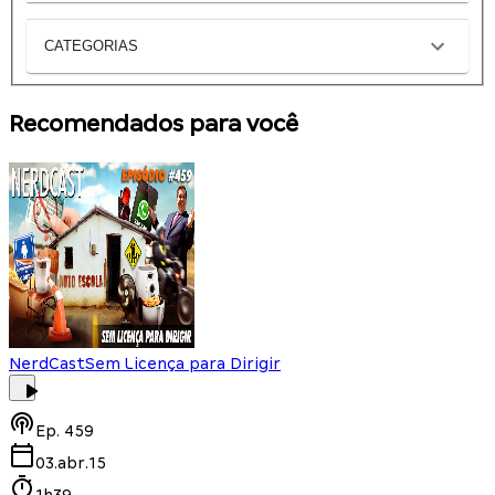
CATEGORIAS
Recomendados para você
NerdCast
Sem Licença para Dirigir
Ep.
459
03.abr.15
1h39