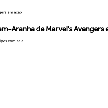
gers em ação
m-Aranha de Marvel's Avengers 
lpes com teia