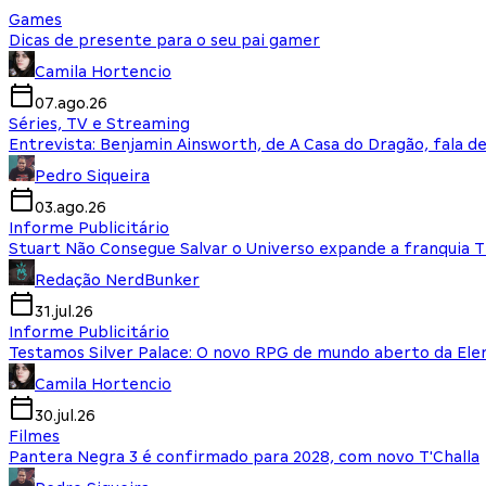
Games
Dicas de presente para o seu pai gamer
Camila Hortencio
07.ago.26
Séries, TV e Streaming
Entrevista: Benjamin Ainsworth, de A Casa do Dragão, fala d
Pedro Siqueira
03.ago.26
Informe Publicitário
Stuart Não Consegue Salvar o Universo expande a franquia 
Redação NerdBunker
31.jul.26
Informe Publicitário
Testamos Silver Palace: O novo RPG de mundo aberto da El
Camila Hortencio
30.jul.26
Filmes
Pantera Negra 3 é confirmado para 2028, com novo T'Challa