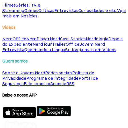
Filmes
Séries, TV e
Streaming
Games
Críticas
Entrevistas
Curiosidades e etc.
Veja
mais em Notícias
Vídeos
NerdOffice
NerdPlayer
NerdCast Stories
Nerdologia
Depois
do Expediente
NerdTour
TrailerOffice
Jovem Nerd
Entrevista
Queimando a Língua
Sr. K
Veja mais em Vídeos
Quem somos
Sobre o Jovem Nerd
Redes sociais
Política de
Privacidade
Programa de Integridade
Portal de
Segurança
Fale conosco
Anuncie
RSS
Baixe o nosso APP