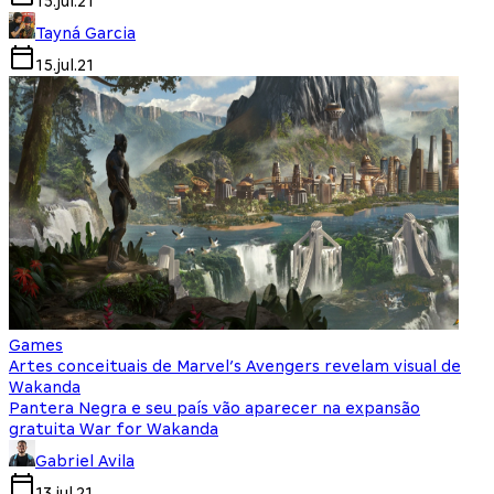
15.jul.21
Tayná Garcia
15.jul.21
Games
Artes conceituais de Marvel’s Avengers revelam visual de
Wakanda
Pantera Negra e seu país vão aparecer na expansão
gratuita War for Wakanda
Gabriel Avila
13.jul.21