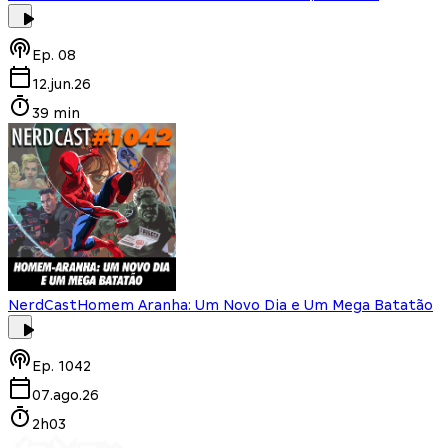
Ep.
08
12.jun.26
39 min
NerdCast
Homem Aranha: Um Novo Dia e Um Mega Batatão
Ep.
1042
07.ago.26
2h03