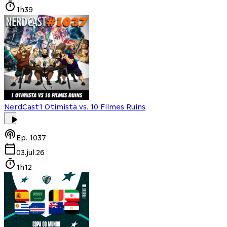
1h39
NerdCast
1 Otimista vs. 10 Filmes Ruins
Ep.
1037
03.jul.26
1h12