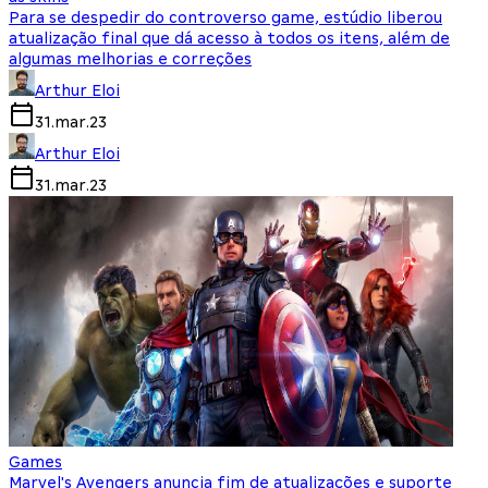
Para se despedir do controverso game, estúdio liberou
atualização final que dá acesso à todos os itens, além de
algumas melhorias e correções
Arthur Eloi
31.mar.23
Arthur Eloi
31.mar.23
Games
Marvel's Avengers anuncia fim de atualizações e suporte