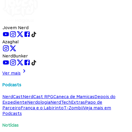
Jovem Nerd
Azaghal
NerdBunker
Ver mais
Podcasts
NerdCast
NerdCast RPG
Caneca de Mamicas
Depois do
Expediente
Nerdologia
NerdTech
Extras
Papo de
Parceiro
França e o Labirinto
T-Zombii
Veja mais em
Podcasts
Notícias