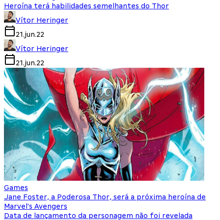
Heroína terá habilidades semelhantes do Thor
Vítor Heringer
21.jun.22
Vítor Heringer
21.jun.22
Games
Jane Foster, a Poderosa Thor, será a próxima heroína de
Marvel's Avengers
Data de lançamento da personagem não foi revelada