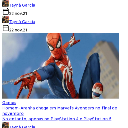
Tayná Garcia
22.nov.21
Tayná Garcia
22.nov.21
Games
Homem-Aranha chega em Marvel's Avengers no final de
novembro
No entanto, apenas no PlayStation 4 e PlayStation 5
Tayná Garcia