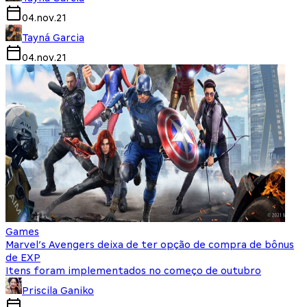
04.nov.21
Tayná Garcia
04.nov.21
Games
Marvel’s Avengers deixa de ter opção de compra de bônus
de EXP
Itens foram implementados no começo de outubro
Priscila Ganiko