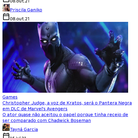
08.out.21
Priscila Ganiko
08.out.21
Games
Christopher Judge, a voz de Kratos, será o Pantera Negra
em DLC de Marvel's Avengers
O ator quase não aceitou o papel porque tinha receio de
ser comparado com Chadwick Boseman
Tayná Garcia