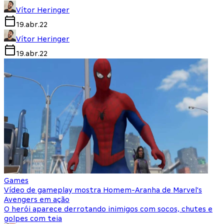
Vítor Heringer
19.abr.22
Vítor Heringer
19.abr.22
Games
Vídeo de gameplay mostra Homem-Aranha de Marvel's
Avengers em ação
O herói aparece derrotando inimigos com socos, chutes e
golpes com teia