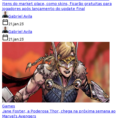
Itens do market place, como skins, ficarão gratuitas para
jogadores após lançamento do update final
Gabriel Avila
21.jan.23
Gabriel Avila
21.jan.23
Games
Jane Foster, a Poderosa Thor, chega na próxima semana ao
Marvel's Avengers