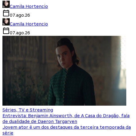
Camila Hortencio
07.ago.26
Camila Hortencio
07.ago.26
Séries, TV e Streaming
Entrevista: Benjamin Ainsworth, de A Casa do Dragão, fala
de dualidade de Daeron Targaryen
Jovem ator é um dos destaques da terceira temporada da
série