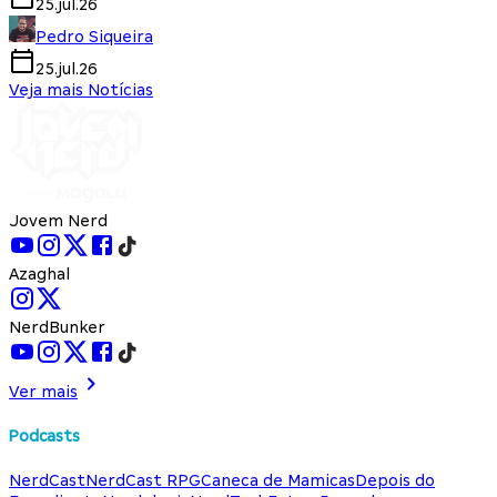
25.jul.26
Pedro Siqueira
25.jul.26
Veja mais Notícias
Jovem Nerd
Azaghal
NerdBunker
Ver mais
Podcasts
NerdCast
NerdCast RPG
Caneca de Mamicas
Depois do