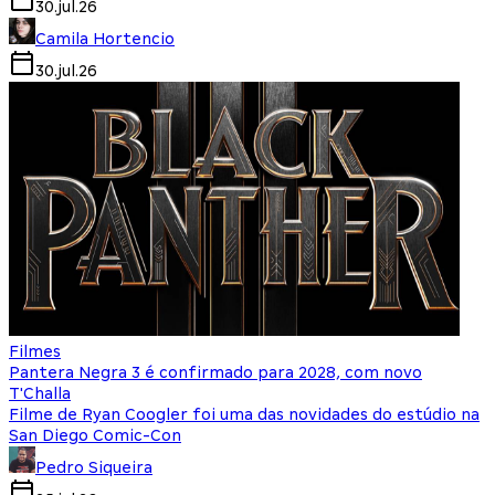
30.jul.26
Camila Hortencio
30.jul.26
Filmes
Pantera Negra 3 é confirmado para 2028, com novo
T'Challa
Filme de Ryan Coogler foi uma das novidades do estúdio na
San Diego Comic-Con
Pedro Siqueira