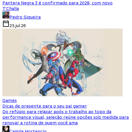
Pantera Negra 3 é confirmado para 2028, com novo
T'Challa
Pedro Siqueira
25.jul.26
Games
Dicas de presente para o seu pai gamer
Do refúgio para relaxar após o trabalho ao topo da
performance visual, seleção reúne opções sob medida para
renovar a rotina de quem você ama
Camila Hortencio