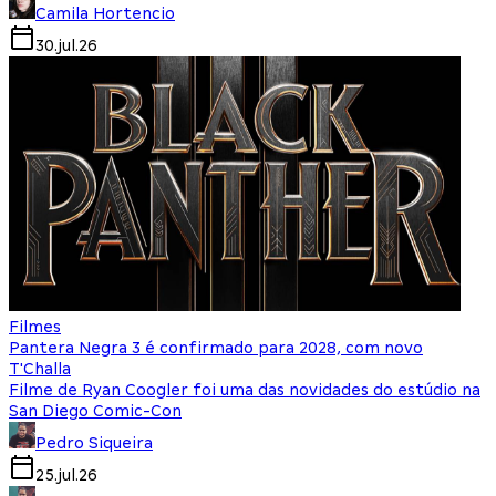
Camila Hortencio
30.jul.26
Filmes
Pantera Negra 3 é confirmado para 2028, com novo
T'Challa
Filme de Ryan Coogler foi uma das novidades do estúdio na
San Diego Comic-Con
Pedro Siqueira
25.jul.26