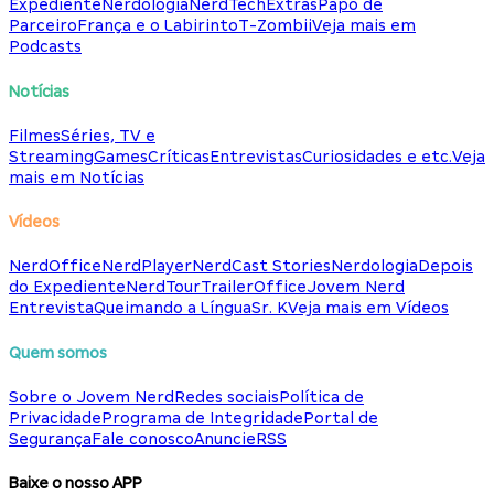
Expediente
Nerdologia
NerdTech
Extras
Papo de
Parceiro
França e o Labirinto
T-Zombii
Veja mais em
Podcasts
Notícias
Filmes
Séries, TV e
Streaming
Games
Críticas
Entrevistas
Curiosidades e etc.
Veja
mais em Notícias
Vídeos
NerdOffice
NerdPlayer
NerdCast Stories
Nerdologia
Depois
do Expediente
NerdTour
TrailerOffice
Jovem Nerd
Entrevista
Queimando a Língua
Sr. K
Veja mais em Vídeos
Quem somos
Sobre o Jovem Nerd
Redes sociais
Política de
Privacidade
Programa de Integridade
Portal de
Segurança
Fale conosco
Anuncie
RSS
Baixe o nosso APP