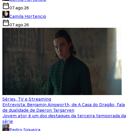
07.ago.26
Camila Hortencio
07.ago.26
Séries, TV e Streaming
Entrevista: Benjamin Ainsworth, de A Casa do Dragão, fala
de dualidade de Daeron Targaryen
Jovem ator é um dos destaques da terceira temporada da
série
Pedro Siqueira