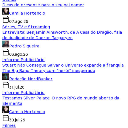
Dicas de presente para o seu pai gamer
Camila Hortencio
07.ago.26
Séries, TV e Streaming
Entrevista: Benjamin Ainsworth, de A Casa do Dragão, fala
de dualidade de Daeron Targaryen
Pedro Siqueira
03.ago.26
Informe Publicitário
Stuart Não Consegue Salvar o Universo expande a franquia
The Big Bang Theory com “herói” inesperado
Redação NerdBunker
31.jul.26
Informe Publicitário
Testamos Silver Palace: O novo RPG de mundo aberto da
Elementa
Camila Hortencio
30.jul.26
Filmes