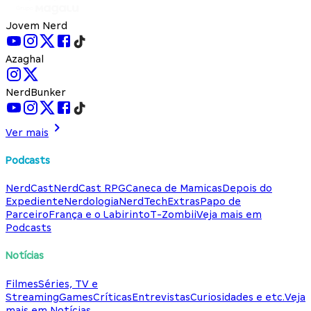
Jovem Nerd
Azaghal
NerdBunker
Ver mais
Podcasts
NerdCast
NerdCast RPG
Caneca de Mamicas
Depois do
Expediente
Nerdologia
NerdTech
Extras
Papo de
Parceiro
França e o Labirinto
T-Zombii
Veja mais em
Podcasts
Notícias
Filmes
Séries, TV e
Streaming
Games
Críticas
Entrevistas
Curiosidades e etc.
Veja
mais em Notícias