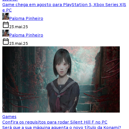
Game chega em agosto para PlayStation 5, Xbox Series X|S
e PC
Paloma Pinheiro
23.mai.25
Paloma Pinheiro
23.mai.25
Games
Confira os requisitos para rodar Silent Hill F no PC
Será que a sua máquina aguenta o novo título da Konami?