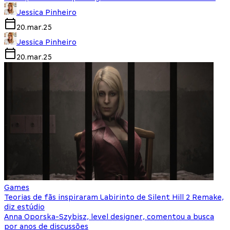
Jessica Pinheiro
20.mar.25
Jessica Pinheiro
20.mar.25
Games
Teorias de fãs inspiraram Labirinto de Silent Hill 2 Remake,
diz estúdio
Anna Oporska-Szybisz, level designer, comentou a busca
por anos de discussões