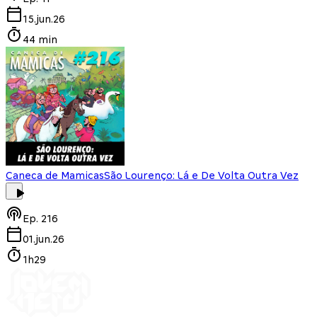
15.jun.26
44 min
Caneca de Mamicas
São Lourenço: Lá e De Volta Outra Vez
Ep.
216
01.jun.26
1h29