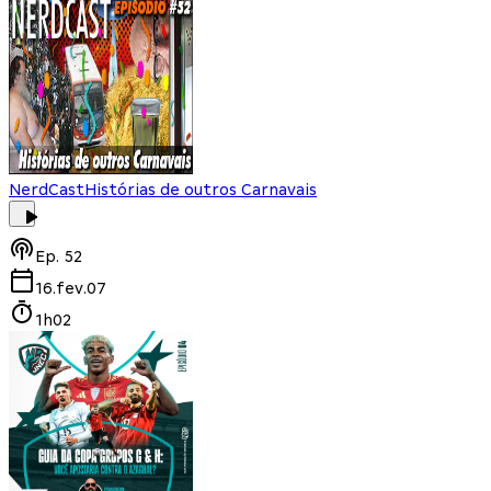
NerdCast
Histórias de outros Carnavais
Ep.
52
16.fev.07
1h02