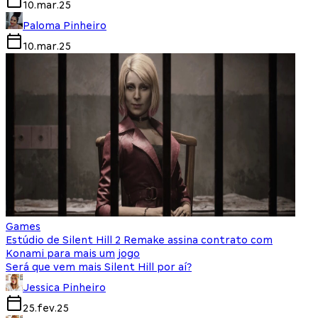
10.mar.25
Paloma Pinheiro
10.mar.25
Games
Estúdio de Silent Hill 2 Remake assina contrato com
Konami para mais um jogo
Será que vem mais Silent Hill por aí?
Jessica Pinheiro
25.fev.25