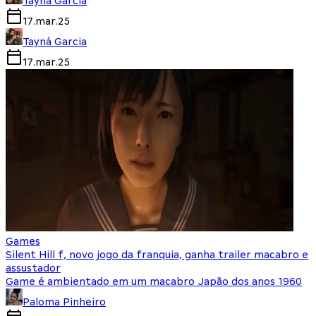
Tayná Garcia
17.mar.25
Tayná Garcia
17.mar.25
Games
Silent Hill f, novo jogo da franquia, ganha trailer macabro e
assustador
Game é ambientado em um macabro Japão dos anos 1960
Paloma Pinheiro