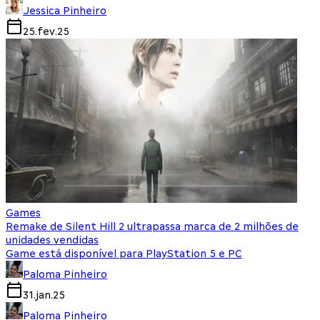
Jessica Pinheiro
25.fev.25
Games
Remake de Silent Hill 2 ultrapassa marca de 2 milhões de
unidades vendidas
Game está disponível para PlayStation 5 e PC
Paloma Pinheiro
31.jan.25
Paloma Pinheiro