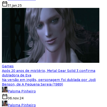
31.jan.25
Games
Após 20 anos de mistério, Metal Gear Solid 3 confirma
dubladora de Eva
Na versão em inglês, personagem foi dublada por Jodi
Benson, de A Pequena Sereia (1989)
Paloma Pinheiro
06.nov.24
Paloma Pinheiro