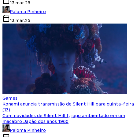
13.mar.25
Paloma Pinheiro
13.mar.25
Games
Konami anuncia transmissão de Silent Hill para quinta-feira
(13)
Com novidades de Silent Hill f, jogo ambientado em um
macabro Japão dos anos 1960
Paloma Pinheiro