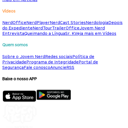
Vídeos
NerdOffice
NerdPlayer
NerdCast Stories
Nerdologia
Depois
do Expediente
NerdTour
TrailerOffice
Jovem Nerd
Entrevista
Queimando a Língua
Sr. K
Veja mais em Vídeos
Quem somos
Sobre o Jovem Nerd
Redes sociais
Política de
Privacidade
Programa de Integridade
Portal de
Segurança
Fale conosco
Anuncie
RSS
Baixe o nosso APP