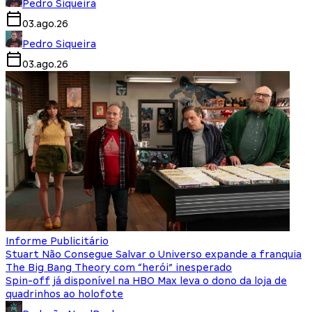
Pedro Siqueira
03.ago.26
Pedro Siqueira
03.ago.26
Informe Publicitário
Stuart Não Consegue Salvar o Universo expande a franquia
The Big Bang Theory com “herói” inesperado
Spin-off já disponível na HBO Max leva o dono da loja de
quadrinhos ao holofote