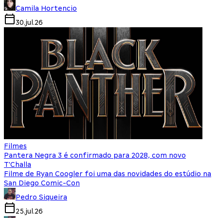
Camila Hortencio
30.jul.26
Filmes
Pantera Negra 3 é confirmado para 2028, com novo
T'Challa
Filme de Ryan Coogler foi uma das novidades do estúdio na
San Diego Comic-Con
Pedro Siqueira
25.jul.26