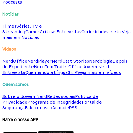
Podcasts
Notícias
Filmes
Séries, TV e
Streaming
Games
Críticas
Entrevistas
Curiosidades e etc.
Veja
mais em Notícias
Vídeos
NerdOffice
NerdPlayer
NerdCast Stories
Nerdologia
Depois
do Expediente
NerdTour
TrailerOffice
Jovem Nerd
Entrevista
Queimando a Língua
Sr. K
Veja mais em Vídeos
Quem somos
Sobre o Jovem Nerd
Redes sociais
Política de
Privacidade
Programa de Integridade
Portal de
Segurança
Fale conosco
Anuncie
RSS
Baixe o nosso APP