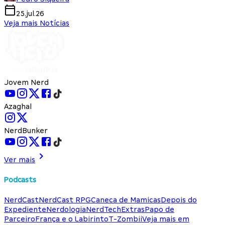
25.jul.26
Veja mais Notícias
Jovem Nerd
Azaghal
NerdBunker
Ver mais
Podcasts
NerdCast
NerdCast RPG
Caneca de Mamicas
Depois do
Expediente
Nerdologia
NerdTech
Extras
Papo de
Parceiro
França e o Labirinto
T-Zombii
Veja mais em