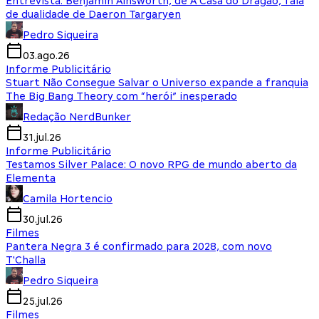
Entrevista: Benjamin Ainsworth, de A Casa do Dragão, fala
de dualidade de Daeron Targaryen
Pedro Siqueira
03.ago.26
Informe Publicitário
Stuart Não Consegue Salvar o Universo expande a franquia
The Big Bang Theory com “herói” inesperado
Redação NerdBunker
31.jul.26
Informe Publicitário
Testamos Silver Palace: O novo RPG de mundo aberto da
Elementa
Camila Hortencio
30.jul.26
Filmes
Pantera Negra 3 é confirmado para 2028, com novo
T'Challa
Pedro Siqueira
25.jul.26
Filmes