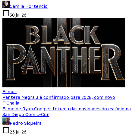
Camila Hortencio
30.jul.26
Filmes
Pantera Negra 3 é confirmado para 2028, com novo
T'Challa
Filme de Ryan Coogler foi uma das novidades do estúdio na
San Diego Comic-Con
Pedro Siqueira
25.jul.26