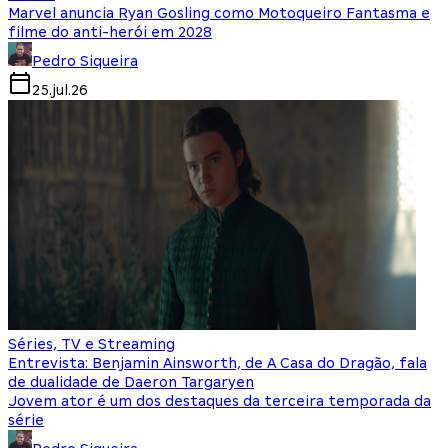
Marvel anuncia Ryan Gosling como Motoqueiro Fantasma e
filme do anti-herói em 2028
Pedro Siqueira
25.jul.26
Séries, TV e Streaming
Entrevista: Benjamin Ainsworth, de A Casa do Dragão, fala
de dualidade de Daeron Targaryen
Jovem ator é um dos destaques da terceira temporada da
série