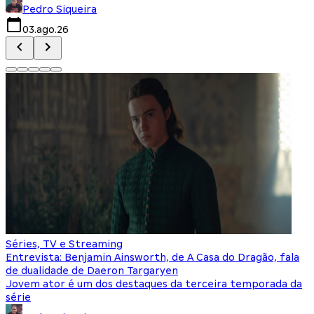
Pedro Siqueira
03.ago.26
Séries, TV e Streaming
Entrevista: Benjamin Ainsworth, de A Casa do Dragão, fala
de dualidade de Daeron Targaryen
Jovem ator é um dos destaques da terceira temporada da
série