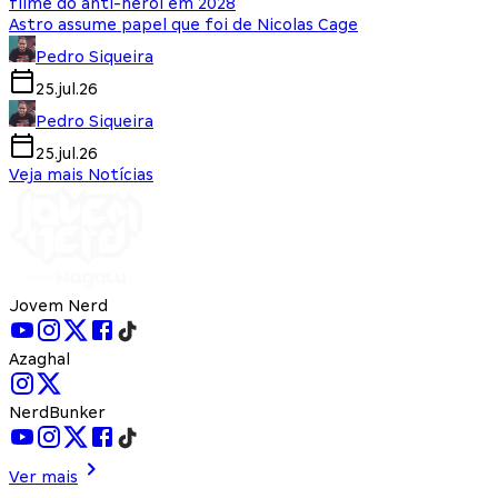
filme do anti-herói em 2028
Astro assume papel que foi de Nicolas Cage
Pedro Siqueira
25.jul.26
Pedro Siqueira
25.jul.26
Veja mais Notícias
Jovem Nerd
Azaghal
NerdBunker
Ver mais