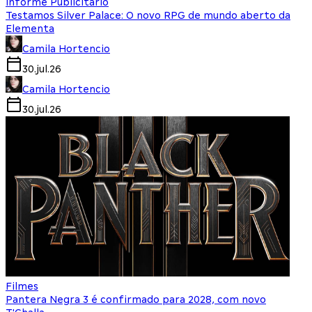
Informe Publicitário
Testamos Silver Palace: O novo RPG de mundo aberto da
Elementa
Camila Hortencio
30.jul.26
Camila Hortencio
30.jul.26
Filmes
Pantera Negra 3 é confirmado para 2028, com novo