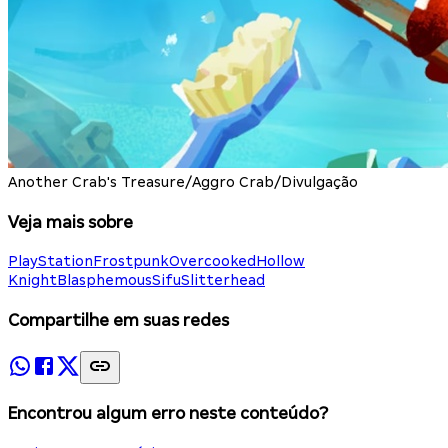
Another Crab's Treasure/Aggro Crab/Divulgação
Veja mais sobre
PlayStation
Frostpunk
Overcooked
Hollow
Knight
Blasphemous
Sifu
Slitterhead
Compartilhe em suas redes
Encontrou algum erro neste conteúdo?