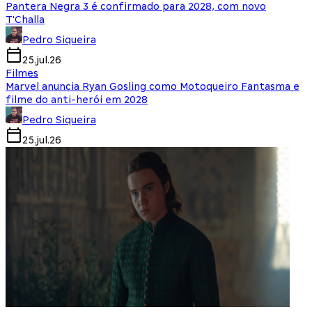
Pantera Negra 3 é confirmado para 2028, com novo
T'Challa
Pedro Siqueira
25.jul.26
Filmes
Marvel anuncia Ryan Gosling como Motoqueiro Fantasma e
filme do anti-herói em 2028
Pedro Siqueira
25.jul.26