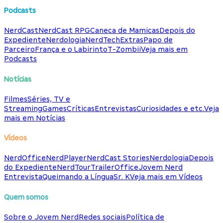
Podcasts
NerdCast
NerdCast RPG
Caneca de Mamicas
Depois do
Expediente
Nerdologia
NerdTech
Extras
Papo de
Parceiro
França e o Labirinto
T-Zombii
Veja mais em
Podcasts
Notícias
Filmes
Séries, TV e
Streaming
Games
Críticas
Entrevistas
Curiosidades e etc.
Veja
mais em Notícias
Vídeos
NerdOffice
NerdPlayer
NerdCast Stories
Nerdologia
Depois
do Expediente
NerdTour
TrailerOffice
Jovem Nerd
Entrevista
Queimando a Língua
Sr. K
Veja mais em Vídeos
Quem somos
Sobre o Jovem Nerd
Redes sociais
Política de