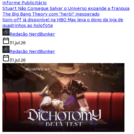
Informe Publicitário
Stuart Não Consegue Salvar o Universo expande a franquia
The Big Bang Theory com “herói” inesperado
Spin-off já disponível na HBO Max leva o dono da loja de
quadrinhos ao holofote
Redação NerdBunker
31.jul.26
Redação NerdBunker
31.jul.26