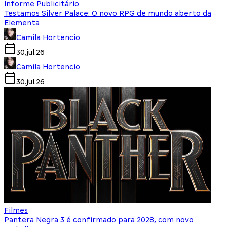
Informe Publicitário
Testamos Silver Palace: O novo RPG de mundo aberto da
Elementa
Camila Hortencio
30.jul.26
Camila Hortencio
30.jul.26
Filmes
Pantera Negra 3 é confirmado para 2028, com novo