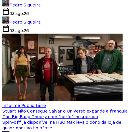
Pedro Siqueira
03.ago.26
Pedro Siqueira
03.ago.26
Informe Publicitário
Stuart Não Consegue Salvar o Universo expande a franquia
The Big Bang Theory com “herói” inesperado
Spin-off já disponível na HBO Max leva o dono da loja de
quadrinhos ao holofote