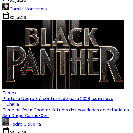
30.jul.26
Camila Hortencio
30.jul.26
Filmes
Pantera Negra 3 é confirmado para 2028, com novo
T'Challa
Filme de Ryan Coogler foi uma das novidades do estúdio na
San Diego Comic-Con
Pedro Siqueira
25.jul.26