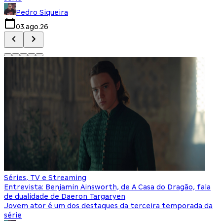
Pedro Siqueira
03.ago.26
Séries, TV e Streaming
Entrevista: Benjamin Ainsworth, de A Casa do Dragão, fala
de dualidade de Daeron Targaryen
Jovem ator é um dos destaques da terceira temporada da
série