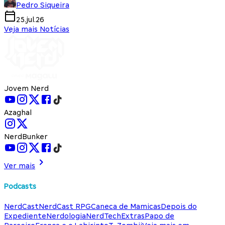
Pedro Siqueira
25.jul.26
Veja mais Notícias
Jovem Nerd
Azaghal
NerdBunker
Ver mais
Podcasts
NerdCast
NerdCast RPG
Caneca de Mamicas
Depois do
Expediente
Nerdologia
NerdTech
Extras
Papo de