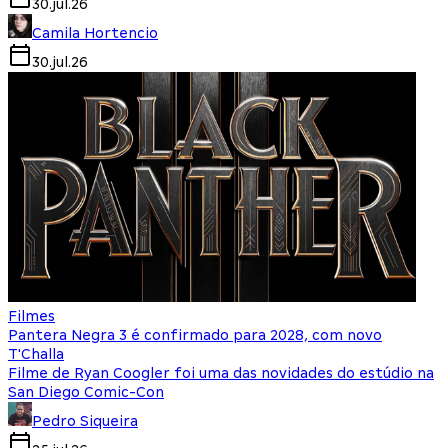
30.jul.26
Camila Hortencio
30.jul.26
Filmes
Pantera Negra 3 é confirmado para 2028, com novo
T'Challa
Filme de Ryan Coogler foi uma das novidades do estúdio na
San Diego Comic-Con
Pedro Siqueira