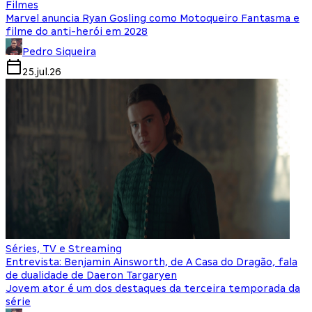
Filmes
Marvel anuncia Ryan Gosling como Motoqueiro Fantasma e
filme do anti-herói em 2028
Pedro Siqueira
25.jul.26
Séries, TV e Streaming
Entrevista: Benjamin Ainsworth, de A Casa do Dragão, fala
de dualidade de Daeron Targaryen
Jovem ator é um dos destaques da terceira temporada da
série