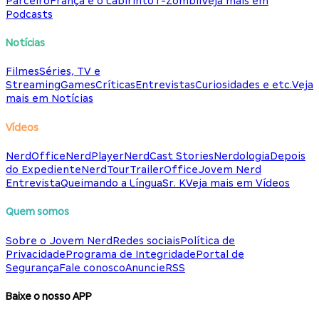
Parceiro
França e o Labirinto
T-Zombii
Veja mais em
Podcasts
Notícias
Filmes
Séries, TV e
Streaming
Games
Críticas
Entrevistas
Curiosidades e etc.
Veja
mais em Notícias
Vídeos
NerdOffice
NerdPlayer
NerdCast Stories
Nerdologia
Depois
do Expediente
NerdTour
TrailerOffice
Jovem Nerd
Entrevista
Queimando a Língua
Sr. K
Veja mais em Vídeos
Quem somos
Sobre o Jovem Nerd
Redes sociais
Política de
Privacidade
Programa de Integridade
Portal de
Segurança
Fale conosco
Anuncie
RSS
Baixe o nosso APP