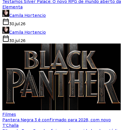
Testamos Silver Palace: O novo RPG de mundo aberto da
Elementa
Camila Hortencio
30.jul.26
Camila Hortencio
30.jul.26
Filmes
Pantera Negra 3 é confirmado para 2028, com novo
T'Challa