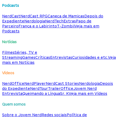
Podcasts
NerdCast
NerdCast RPG
Caneca de Mamicas
Depois do
Expediente
Nerdologia
NerdTech
Extras
Papo de
Parceiro
França e o Labirinto
T-Zombii
Veja mais em
Podcasts
Notícias
Filmes
Séries, TV e
Streaming
Games
Críticas
Entrevistas
Curiosidades e etc.
Veja
mais em Notícias
Vídeos
NerdOffice
NerdPlayer
NerdCast Stories
Nerdologia
Depois
do Expediente
NerdTour
TrailerOffice
Jovem Nerd
Entrevista
Queimando a Língua
Sr. K
Veja mais em Vídeos
Quem somos
Sobre o Jovem Nerd
Redes sociais
Política de