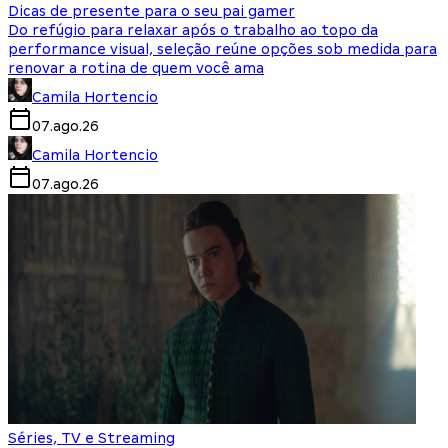
Dicas de presente para o seu pai gamer
Do refúgio para relaxar após o trabalho ao topo da
performance visual, seleção reúne opções sob medida para
renovar a rotina de quem você ama
Camila Hortencio
07.ago.26
Camila Hortencio
07.ago.26
Séries, TV e Streaming