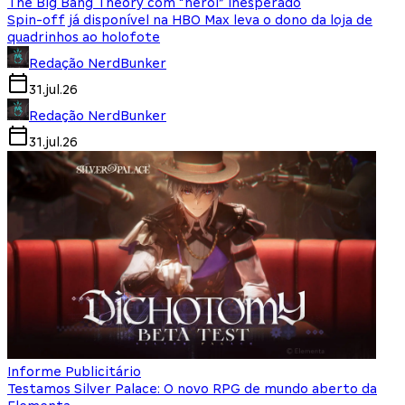
The Big Bang Theory com “herói” inesperado
Spin-off já disponível na HBO Max leva o dono da loja de
quadrinhos ao holofote
Redação NerdBunker
31.jul.26
Redação NerdBunker
31.jul.26
Informe Publicitário
Testamos Silver Palace: O novo RPG de mundo aberto da