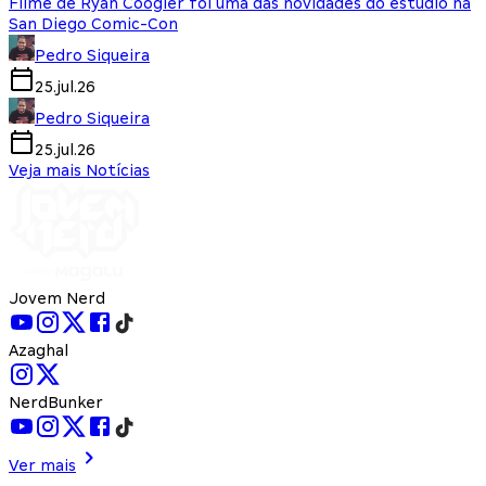
Filme de Ryan Coogler foi uma das novidades do estúdio na
San Diego Comic-Con
Pedro Siqueira
25.jul.26
Pedro Siqueira
25.jul.26
Veja mais Notícias
Jovem Nerd
Azaghal
NerdBunker
Ver mais