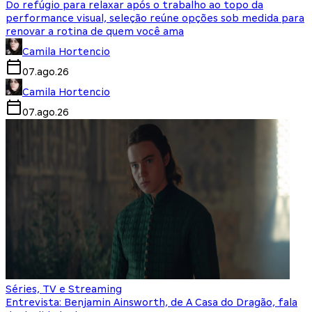
Do refúgio para relaxar após o trabalho ao topo da
performance visual, seleção reúne opções sob medida para
renovar a rotina de quem você ama
Camila Hortencio
07.ago.26
Camila Hortencio
07.ago.26
Séries, TV e Streaming
Entrevista: Benjamin Ainsworth, de A Casa do Dragão, fala