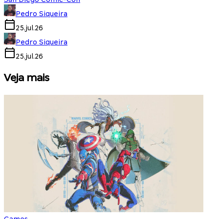
Pedro Siqueira
25.jul.26
Pedro Siqueira
25.jul.26
Veja mais
Games
S