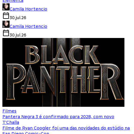
Elementa
Camila Hortencio
30.jul.26
Camila Hortencio
30.jul.26
Filmes
Pantera Negra 3 é confirmado para 2028, com novo
T'Challa
Filme de Ryan Coogler foi uma das novidades do estúdio na
San Diego Comic-Con