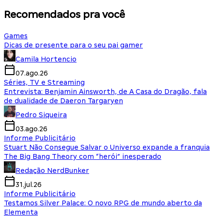
Recomendados pra você
Games
Dicas de presente para o seu pai gamer
Camila Hortencio
07.ago.26
Séries, TV e Streaming
Entrevista: Benjamin Ainsworth, de A Casa do Dragão, fala
de dualidade de Daeron Targaryen
Pedro Siqueira
03.ago.26
Informe Publicitário
Stuart Não Consegue Salvar o Universo expande a franquia
The Big Bang Theory com “herói” inesperado
Redação NerdBunker
31.jul.26
Informe Publicitário
Testamos Silver Palace: O novo RPG de mundo aberto da
Elementa