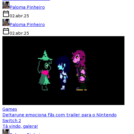
Paloma Pinheiro
02.abr.25
Paloma Pinheiro
02.abr.25
Games
Deltarune emociona fãs com trailer para o Nintendo
Switch 2
Tá vindo, galera!