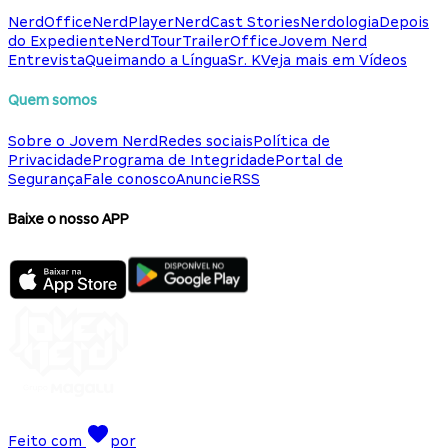
NerdOffice
NerdPlayer
NerdCast Stories
Nerdologia
Depois
do Expediente
NerdTour
TrailerOffice
Jovem Nerd
Entrevista
Queimando a Língua
Sr. K
Veja mais em Vídeos
Quem somos
Sobre o Jovem Nerd
Redes sociais
Política de
Privacidade
Programa de Integridade
Portal de
Segurança
Fale conosco
Anuncie
RSS
Baixe o nosso APP
Feito com
por