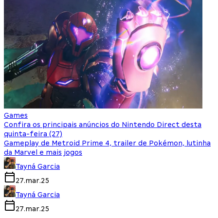
Games
Confira os principais anúncios do Nintendo Direct desta
quinta-feira (27)
Gameplay de Metroid Prime 4, trailer de Pokémon, lutinha
da Marvel e mais jogos
Tayná Garcia
27.mar.25
Tayná Garcia
27.mar.25