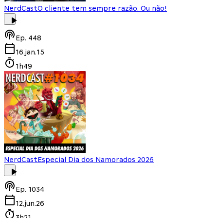
NerdCast
O cliente tem sempre razão. Ou não!
Ep.
448
16.jan.15
1h49
NerdCast
Especial Dia dos Namorados 2026
Ep.
1034
12.jun.26
3h21