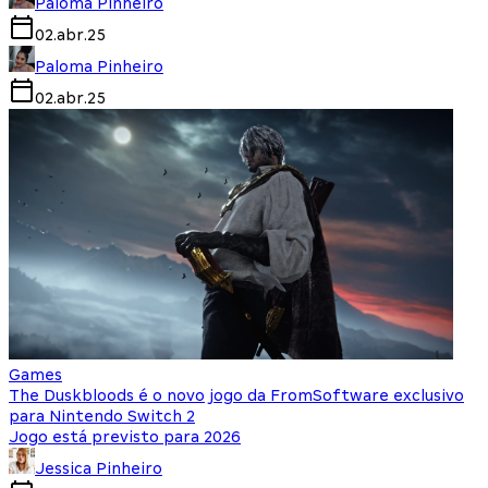
Paloma Pinheiro
02.abr.25
Paloma Pinheiro
02.abr.25
Games
The Duskbloods é o novo jogo da FromSoftware exclusivo
para Nintendo Switch 2
Jogo está previsto para 2026
Jessica Pinheiro