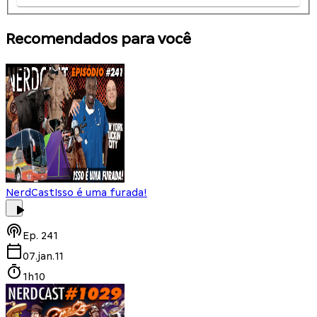
Recomendados para você
NerdCast
Isso é uma furada!
Ep.
241
07.jan.11
1h10