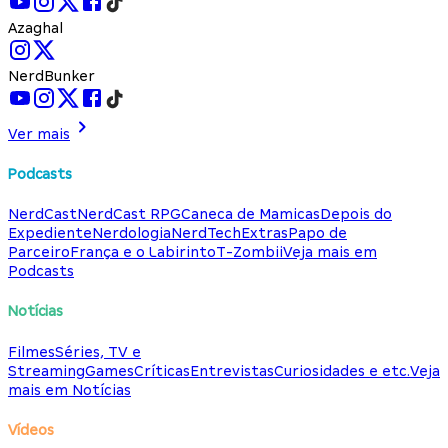
Azaghal
NerdBunker
Ver mais
Podcasts
NerdCast
NerdCast RPG
Caneca de Mamicas
Depois do
Expediente
Nerdologia
NerdTech
Extras
Papo de
Parceiro
França e o Labirinto
T-Zombii
Veja mais em
Podcasts
Notícias
Filmes
Séries, TV e
Streaming
Games
Críticas
Entrevistas
Curiosidades e etc.
Veja
mais em Notícias
Vídeos