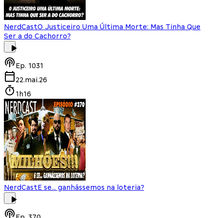
NerdCast
O Justiceiro Uma Última Morte: Mas Tinha Que
Ser a do Cachorro?
Ep.
1031
22.mai.26
1h16
NerdCast
E se... ganhássemos na loteria?
Ep.
370