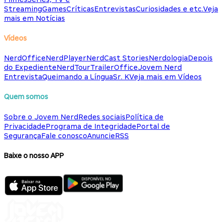
Streaming
Games
Críticas
Entrevistas
Curiosidades e etc.
Veja
mais em Notícias
Vídeos
NerdOffice
NerdPlayer
NerdCast Stories
Nerdologia
Depois
do Expediente
NerdTour
TrailerOffice
Jovem Nerd
Entrevista
Queimando a Língua
Sr. K
Veja mais em Vídeos
Quem somos
Sobre o Jovem Nerd
Redes sociais
Política de
Privacidade
Programa de Integridade
Portal de
Segurança
Fale conosco
Anuncie
RSS
Baixe o nosso APP