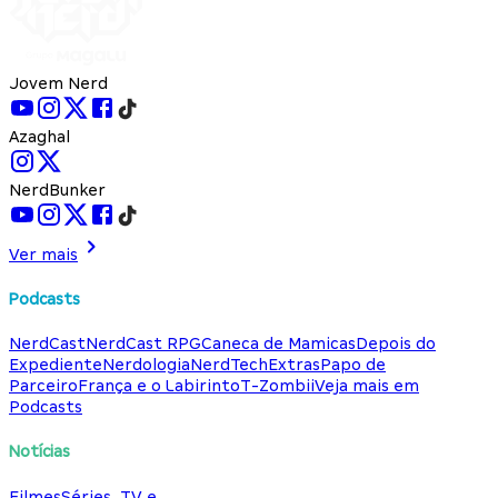
Jovem Nerd
Azaghal
NerdBunker
Ver mais
Podcasts
NerdCast
NerdCast RPG
Caneca de Mamicas
Depois do
Expediente
Nerdologia
NerdTech
Extras
Papo de
Parceiro
França e o Labirinto
T-Zombii
Veja mais em
Podcasts
Notícias
Filmes
Séries, TV e