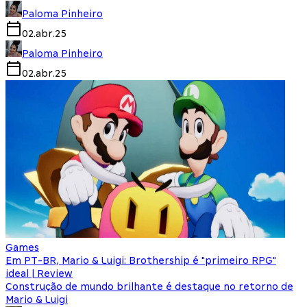
Paloma Pinheiro
02.abr.25
Paloma Pinheiro
02.abr.25
Games
Em PT-BR, Mario & Luigi: Brothership é "primeiro RPG"
ideal | Review
Construção de mundo brilhante é destaque no retorno de
Mario & Luigi