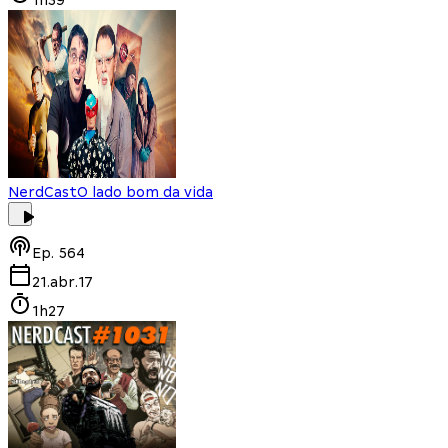
NerdCast
O lado bom da vida
Ep.
564
21.abr.17
1h27