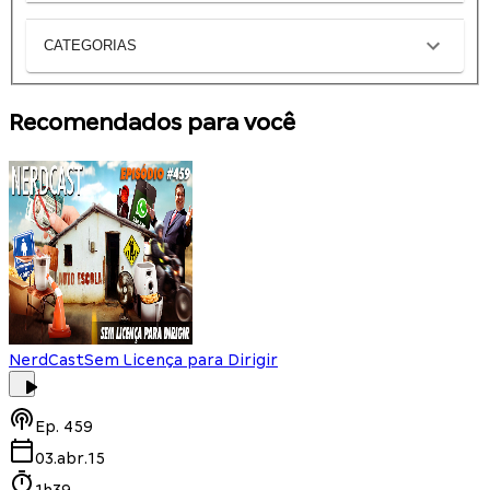
CATEGORIAS
Recomendados para você
NerdCast
Sem Licença para Dirigir
Ep.
459
03.abr.15
1h39