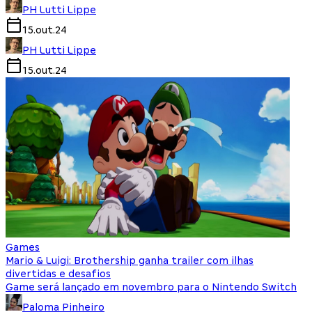
PH Lutti Lippe
15.out.24
PH Lutti Lippe
15.out.24
Games
Mario & Luigi: Brothership ganha trailer com ilhas
divertidas e desafios
Game será lançado em novembro para o Nintendo Switch
Paloma Pinheiro