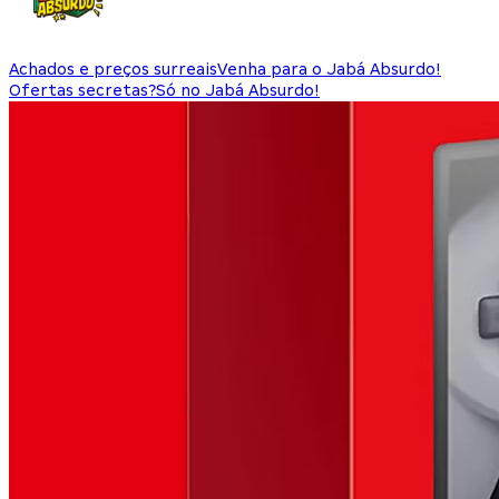
Achados e preços surreais
Venha para o Jabá Absurdo!
Ofertas secretas?
Só no Jabá Absurdo!