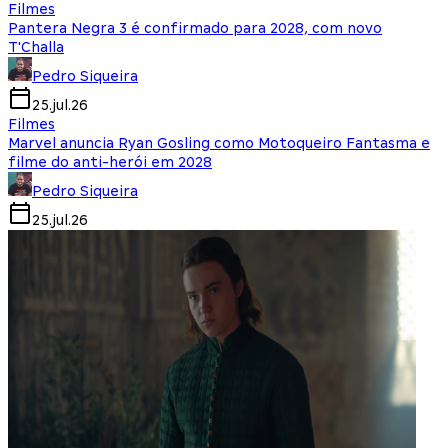
Filmes
Pantera Negra 3 é confirmado para 2028, com novo
T'Challa
Pedro Siqueira
25.jul.26
Filmes
Marvel anuncia Ryan Gosling como Motoqueiro Fantasma e
filme do anti-herói em 2028
Pedro Siqueira
25.jul.26