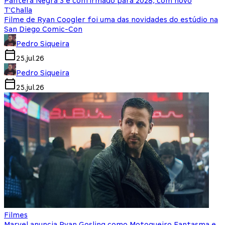
Pantera Negra 3 é confirmado para 2028, com novo
T'Challa
Filme de Ryan Coogler foi uma das novidades do estúdio na
San Diego Comic-Con
Pedro Siqueira
25.jul.26
Pedro Siqueira
25.jul.26
Filmes
Marvel anuncia Ryan Gosling como Motoqueiro Fantasma e