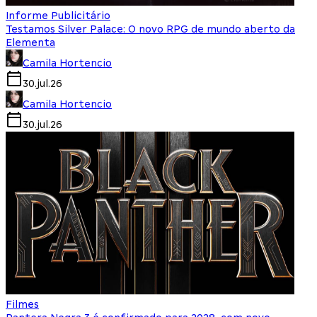
Informe Publicitário
Testamos Silver Palace: O novo RPG de mundo aberto da
Elementa
Camila Hortencio
30.jul.26
Camila Hortencio
30.jul.26
Filmes