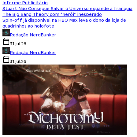
Informe Publicitário
Stuart Não Consegue Salvar o Universo expande a franquia
The Big Bang Theory com “herói” inesperado
Spin-off já disponível na HBO Max leva o dono da loja de
quadrinhos ao holofote
Redação NerdBunker
31.jul.26
Redação NerdBunker
31.jul.26