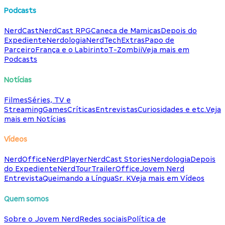
Podcasts
NerdCast
NerdCast RPG
Caneca de Mamicas
Depois do
Expediente
Nerdologia
NerdTech
Extras
Papo de
Parceiro
França e o Labirinto
T-Zombii
Veja mais em
Podcasts
Notícias
Filmes
Séries, TV e
Streaming
Games
Críticas
Entrevistas
Curiosidades e etc.
Veja
mais em Notícias
Vídeos
NerdOffice
NerdPlayer
NerdCast Stories
Nerdologia
Depois
do Expediente
NerdTour
TrailerOffice
Jovem Nerd
Entrevista
Queimando a Língua
Sr. K
Veja mais em Vídeos
Quem somos
Sobre o Jovem Nerd
Redes sociais
Política de