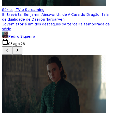
Séries, TV e Streaming
I
Entrevista: Benjamin Ainsworth, de A Casa do Dragão, fala
S
de dualidade de Daeron Targaryen
T
Jovem ator é um dos destaques da terceira temporada da
S
série
q
Pedro Siqueira
03.ago.26