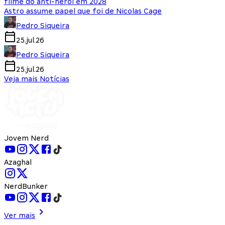
filme do anti-herói em 2028
Astro assume papel que foi de Nicolas Cage
Pedro Siqueira
25.jul.26
Pedro Siqueira
25.jul.26
Veja mais Notícias
Jovem Nerd
Azaghal
NerdBunker
Ver mais