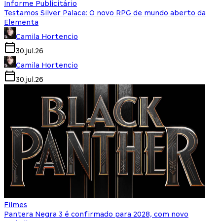
Informe Publicitário
Testamos Silver Palace: O novo RPG de mundo aberto da
Elementa
Camila Hortencio
30.jul.26
Camila Hortencio
30.jul.26
Filmes
Pantera Negra 3 é confirmado para 2028, com novo