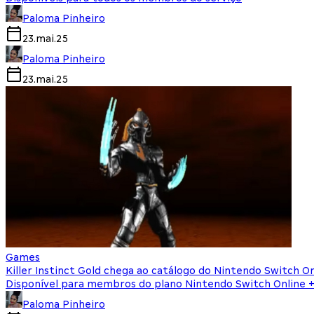
Paloma Pinheiro
23.mai.25
Paloma Pinheiro
23.mai.25
Games
Killer Instinct Gold chega ao catálogo do Nintendo Switch On
Disponível para membros do plano Nintendo Switch Online +
Paloma Pinheiro