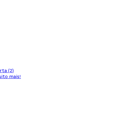
ta (2)
ito mais!