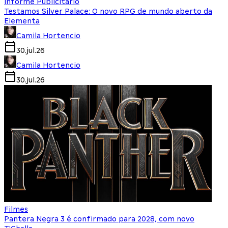
Informe Publicitário
Testamos Silver Palace: O novo RPG de mundo aberto da
Elementa
Camila Hortencio
30.jul.26
Camila Hortencio
30.jul.26
Filmes
Pantera Negra 3 é confirmado para 2028, com novo