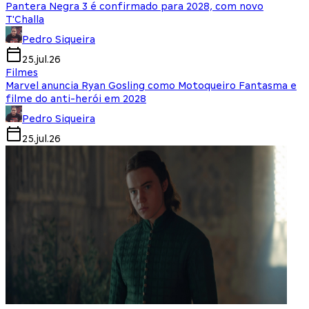
Pantera Negra 3 é confirmado para 2028, com novo
T'Challa
Pedro Siqueira
25.jul.26
Filmes
Marvel anuncia Ryan Gosling como Motoqueiro Fantasma e
filme do anti-herói em 2028
Pedro Siqueira
25.jul.26