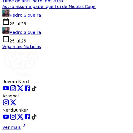
filme do anti-herói em 2028
Astro assume papel que foi de Nicolas Cage
Pedro Siqueira
25.jul.26
Pedro Siqueira
25.jul.26
Veja mais Notícias
Jovem Nerd
Azaghal
NerdBunker
Ver mais