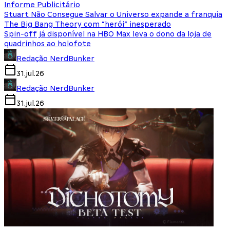
Informe Publicitário
Stuart Não Consegue Salvar o Universo expande a franquia
The Big Bang Theory com “herói” inesperado
Spin-off já disponível na HBO Max leva o dono da loja de
quadrinhos ao holofote
Redação NerdBunker
31.jul.26
Redação NerdBunker
31.jul.26