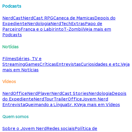
Podcasts
NerdCast
NerdCast RPG
Caneca de Mamicas
Depois do
Expediente
Nerdologia
NerdTech
Extras
Papo de
Parceiro
França e o Labirinto
T-Zombii
Veja mais em
Podcasts
Notícias
Filmes
Séries, TV e
Streaming
Games
Críticas
Entrevistas
Curiosidades e etc.
Veja
mais em Notícias
Vídeos
NerdOffice
NerdPlayer
NerdCast Stories
Nerdologia
Depois
do Expediente
NerdTour
TrailerOffice
Jovem Nerd
Entrevista
Queimando a Língua
Sr. K
Veja mais em Vídeos
Quem somos
Sobre o Jovem Nerd
Redes sociais
Política de