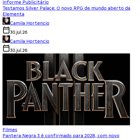
Informe Publicitário
Testamos Silver Palace: O novo RPG de mundo aberto da
Elementa
Camila Hortencio
30.jul.26
Camila Hortencio
30.jul.26
Filmes
Pantera Negra 3 é confirmado para 2028, com novo