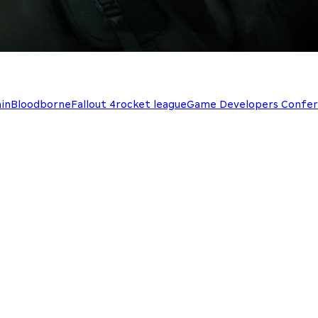
in
Bloodborne
Fallout 4
rocket league
Game Developers Confe