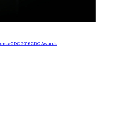
rence
GDC 2016
GDC Awards