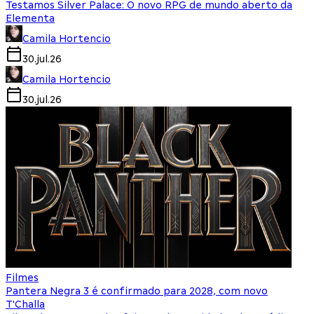
Testamos Silver Palace: O novo RPG de mundo aberto da
Elementa
Camila Hortencio
30.jul.26
Camila Hortencio
30.jul.26
Filmes
Pantera Negra 3 é confirmado para 2028, com novo
T'Challa