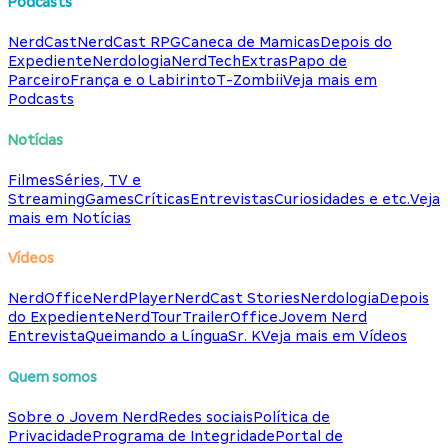
Podcasts
NerdCast
NerdCast RPG
Caneca de Mamicas
Depois do
Expediente
Nerdologia
NerdTech
Extras
Papo de
Parceiro
França e o Labirinto
T-Zombii
Veja mais em
Podcasts
Notícias
Filmes
Séries, TV e
Streaming
Games
Críticas
Entrevistas
Curiosidades e etc.
Veja
mais em Notícias
Vídeos
NerdOffice
NerdPlayer
NerdCast Stories
Nerdologia
Depois
do Expediente
NerdTour
TrailerOffice
Jovem Nerd
Entrevista
Queimando a Língua
Sr. K
Veja mais em Vídeos
Quem somos
Sobre o Jovem Nerd
Redes sociais
Política de
Privacidade
Programa de Integridade
Portal de