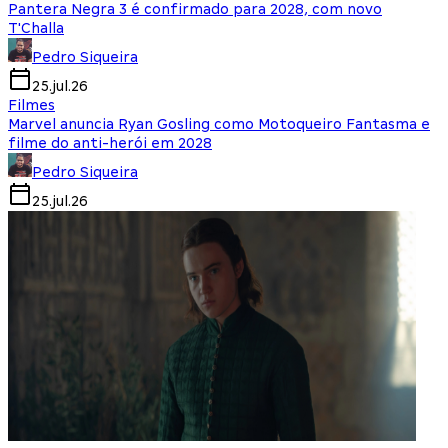
Pantera Negra 3 é confirmado para 2028, com novo
T'Challa
Pedro Siqueira
25.jul.26
Filmes
Marvel anuncia Ryan Gosling como Motoqueiro Fantasma e
filme do anti-herói em 2028
Pedro Siqueira
25.jul.26