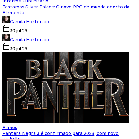
Informe Publicitário
Testamos Silver Palace: O novo RPG de mundo aberto da
Elementa
Camila Hortencio
30.jul.26
Camila Hortencio
30.jul.26
Filmes
Pantera Negra 3 é confirmado para 2028, com novo