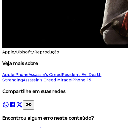
Apple/Ubisoft/Reprodução
Veja mais sobre
Apple
iPhone
Assassin's Creed
Resident Evil
Death
Stranding
Assassin's Creed Mirage
iPhone 15
Compartilhe em suas redes
Encontrou algum erro neste conteúdo?