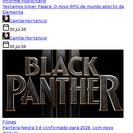
Informe Publicitário
Testamos Silver Palace: O novo RPG de mundo aberto da
Elementa
Camila Hortencio
30.jul.26
Camila Hortencio
30.jul.26
Filmes
Pantera Negra 3 é confirmado para 2028, com novo