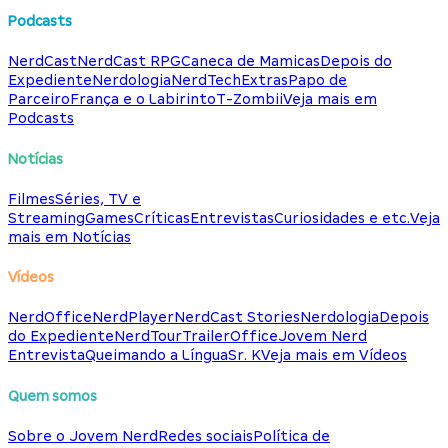
Podcasts
NerdCast
NerdCast RPG
Caneca de Mamicas
Depois do
Expediente
Nerdologia
NerdTech
Extras
Papo de
Parceiro
França e o Labirinto
T-Zombii
Veja mais em
Podcasts
Notícias
Filmes
Séries, TV e
Streaming
Games
Críticas
Entrevistas
Curiosidades e etc.
Veja
mais em Notícias
Vídeos
NerdOffice
NerdPlayer
NerdCast Stories
Nerdologia
Depois
do Expediente
NerdTour
TrailerOffice
Jovem Nerd
Entrevista
Queimando a Língua
Sr. K
Veja mais em Vídeos
Quem somos
Sobre o Jovem Nerd
Redes sociais
Política de