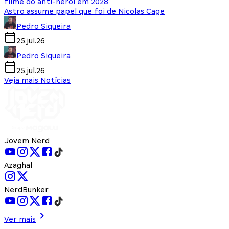
filme do anti-herói em 2028
Astro assume papel que foi de Nicolas Cage
Pedro Siqueira
25.jul.26
Pedro Siqueira
25.jul.26
Veja mais Notícias
Jovem Nerd
Azaghal
NerdBunker
Ver mais