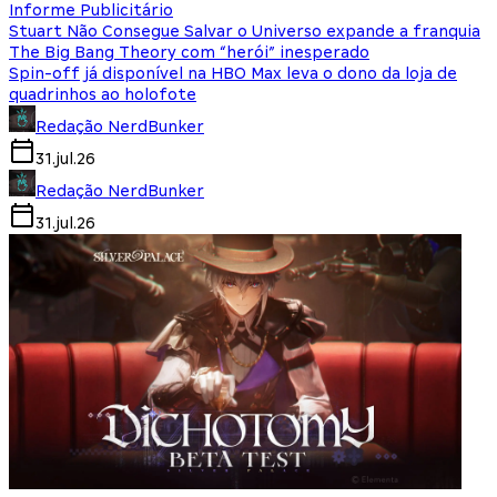
Informe Publicitário
Stuart Não Consegue Salvar o Universo expande a franquia
The Big Bang Theory com “herói” inesperado
Spin-off já disponível na HBO Max leva o dono da loja de
quadrinhos ao holofote
Redação NerdBunker
31.jul.26
Redação NerdBunker
31.jul.26