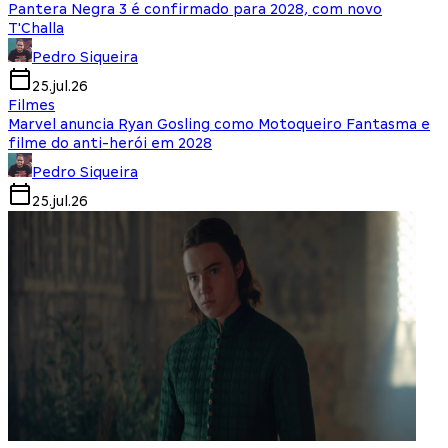
Pantera Negra 3 é confirmado para 2028, com novo
T'Challa
Pedro Siqueira
25.jul.26
Filmes
Marvel anuncia Ryan Gosling como Motoqueiro Fantasma e
filme do anti-herói em 2028
Pedro Siqueira
25.jul.26