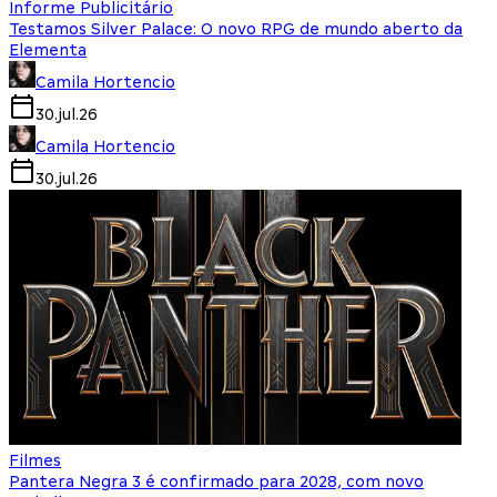
Informe Publicitário
Testamos Silver Palace: O novo RPG de mundo aberto da
Elementa
Camila Hortencio
30.jul.26
Camila Hortencio
30.jul.26
Filmes
Pantera Negra 3 é confirmado para 2028, com novo