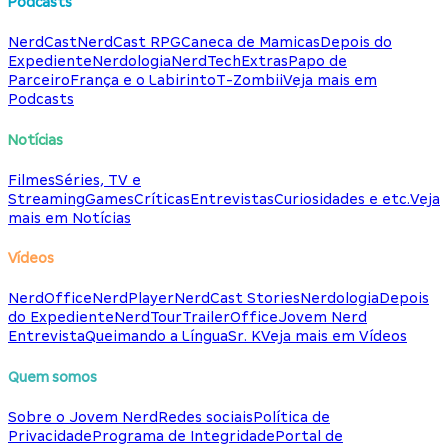
Podcasts
NerdCast
NerdCast RPG
Caneca de Mamicas
Depois do
Expediente
Nerdologia
NerdTech
Extras
Papo de
Parceiro
França e o Labirinto
T-Zombii
Veja mais em
Podcasts
Notícias
Filmes
Séries, TV e
Streaming
Games
Críticas
Entrevistas
Curiosidades e etc.
Veja
mais em Notícias
Vídeos
NerdOffice
NerdPlayer
NerdCast Stories
Nerdologia
Depois
do Expediente
NerdTour
TrailerOffice
Jovem Nerd
Entrevista
Queimando a Língua
Sr. K
Veja mais em Vídeos
Quem somos
Sobre o Jovem Nerd
Redes sociais
Política de
Privacidade
Programa de Integridade
Portal de