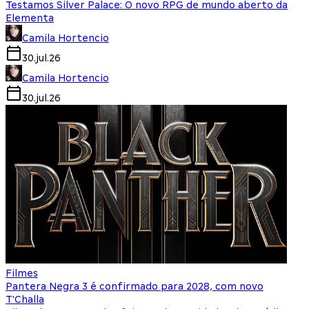
Testamos Silver Palace: O novo RPG de mundo aberto da
Elementa
Camila Hortencio
30.jul.26
Camila Hortencio
30.jul.26
Filmes
Pantera Negra 3 é confirmado para 2028, com novo
T'Challa