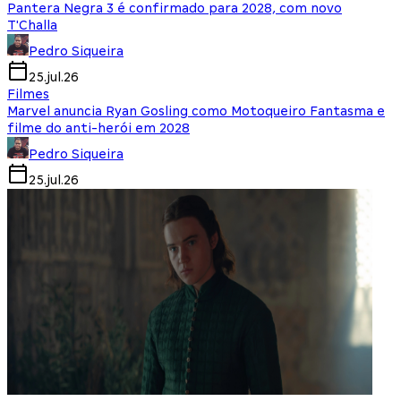
Pantera Negra 3 é confirmado para 2028, com novo
T'Challa
Pedro Siqueira
25.jul.26
Filmes
Marvel anuncia Ryan Gosling como Motoqueiro Fantasma e
filme do anti-herói em 2028
Pedro Siqueira
25.jul.26