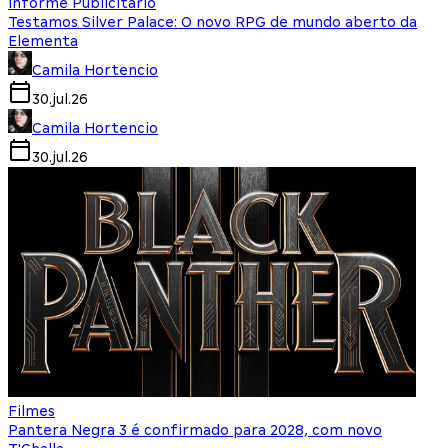
Informe Publicitário
Testamos Silver Palace: O novo RPG de mundo aberto da
Elementa
Camila Hortencio
30.jul.26
Camila Hortencio
30.jul.26
Filmes
Pantera Negra 3 é confirmado para 2028, com novo