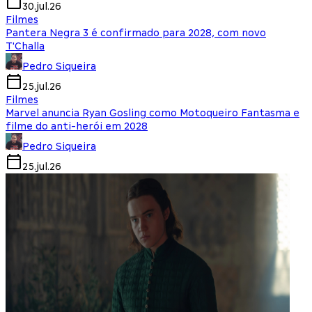
30.jul.26
Filmes
Pantera Negra 3 é confirmado para 2028, com novo
T'Challa
Pedro Siqueira
25.jul.26
Filmes
Marvel anuncia Ryan Gosling como Motoqueiro Fantasma e
filme do anti-herói em 2028
Pedro Siqueira
25.jul.26