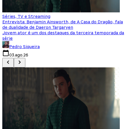
Séries, TV e Streaming
I
Entrevista: Benjamin Ainsworth, de A Casa do Dragão, fala
S
de dualidade de Daeron Targaryen
T
Jovem ator é um dos destaques da terceira temporada da
S
série
q
Pedro Siqueira
03.ago.26