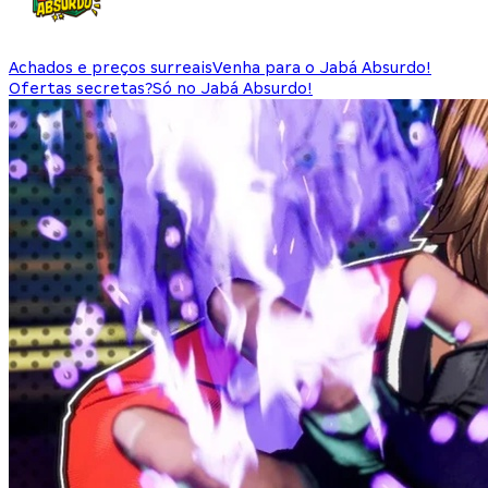
Achados e preços surreais
Venha para o Jabá Absurdo!
Ofertas secretas?
Só no Jabá Absurdo!