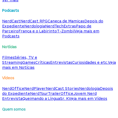
Podcasts
NerdCast
NerdCast RPG
Caneca de Mamicas
Depois do
Expediente
Nerdologia
NerdTech
Extras
Papo de
Parceiro
França e o Labirinto
T-Zombii
Veja mais em
Podcasts
Notícias
Filmes
Séries, TV e
Streaming
Games
Críticas
Entrevistas
Curiosidades e etc.
Veja
mais em Notícias
Vídeos
NerdOffice
NerdPlayer
NerdCast Stories
Nerdologia
Depois
do Expediente
NerdTour
TrailerOffice
Jovem Nerd
Entrevista
Queimando a Língua
Sr. K
Veja mais em Vídeos
Quem somos