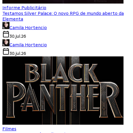
Informe Publicitário
Testamos Silver Palace: O novo RPG de mundo aberto da
Elementa
Camila Hortencio
30.jul.26
Camila Hortencio
30.jul.26
Filmes