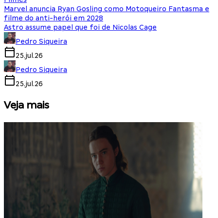
Marvel anuncia Ryan Gosling como Motoqueiro Fantasma e
filme do anti-herói em 2028
Astro assume papel que foi de Nicolas Cage
Pedro Siqueira
25.jul.26
Pedro Siqueira
25.jul.26
Veja mais