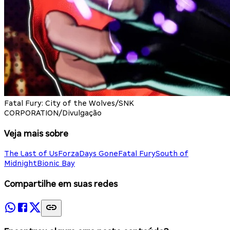
Fatal Fury: City of the Wolves/SNK
CORPORATION/Divulgação
Veja mais sobre
The Last of Us
Forza
Days Gone
Fatal Fury
South of
Midnight
Bionic Bay
Compartilhe em suas redes