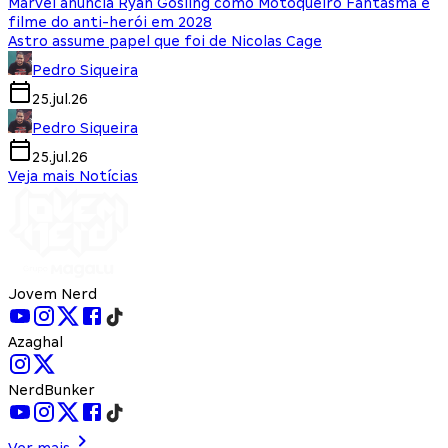
Marvel anuncia Ryan Gosling como Motoqueiro Fantasma e
filme do anti-herói em 2028
Astro assume papel que foi de Nicolas Cage
Pedro Siqueira
25.jul.26
Pedro Siqueira
25.jul.26
Veja mais Notícias
Jovem Nerd
Azaghal
NerdBunker
Ver mais