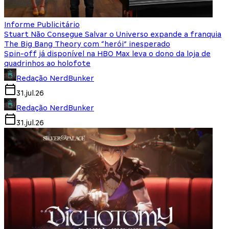
Informe Publicitário
Stuart Não Consegue Salvar o Universo expande a franquia
The Big Bang Theory com “herói” inesperado
Spin-off já disponível na HBO Max leva o dono da loja de
quadrinhos ao holofote
Redação NerdBunker
31.jul.26
Redação NerdBunker
31.jul.26