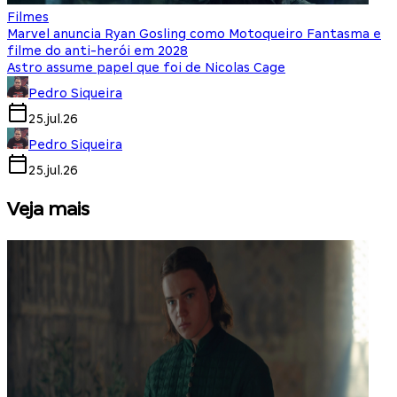
Filmes
Marvel anuncia Ryan Gosling como Motoqueiro Fantasma e
filme do anti-herói em 2028
Astro assume papel que foi de Nicolas Cage
Pedro Siqueira
25.jul.26
Pedro Siqueira
25.jul.26
Veja mais