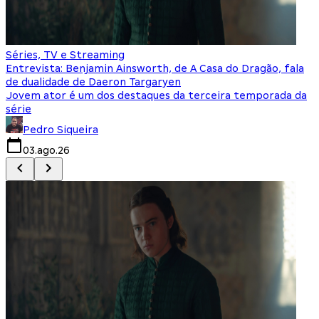
Séries, TV e Streaming
I
Entrevista: Benjamin Ainsworth, de A Casa do Dragão, fala
S
de dualidade de Daeron Targaryen
T
Jovem ator é um dos destaques da terceira temporada da
S
série
q
Pedro Siqueira
03.ago.26