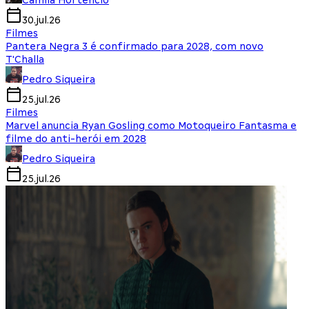
Camila Hortencio
30.jul.26
Filmes
Pantera Negra 3 é confirmado para 2028, com novo
T'Challa
Pedro Siqueira
25.jul.26
Filmes
Marvel anuncia Ryan Gosling como Motoqueiro Fantasma e
filme do anti-herói em 2028
Pedro Siqueira
25.jul.26