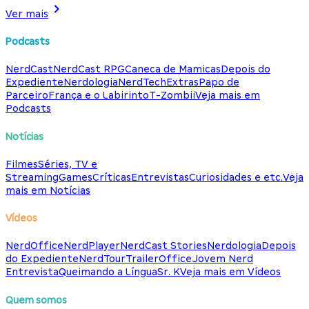
Ver mais
Podcasts
NerdCast
NerdCast RPG
Caneca de Mamicas
Depois do
Expediente
Nerdologia
NerdTech
Extras
Papo de
Parceiro
França e o Labirinto
T-Zombii
Veja mais em
Podcasts
Notícias
Filmes
Séries, TV e
Streaming
Games
Críticas
Entrevistas
Curiosidades e etc.
Veja
mais em Notícias
Vídeos
NerdOffice
NerdPlayer
NerdCast Stories
Nerdologia
Depois
do Expediente
NerdTour
TrailerOffice
Jovem Nerd
Entrevista
Queimando a Língua
Sr. K
Veja mais em Vídeos
Quem somos