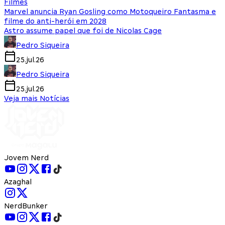
Filmes
Marvel anuncia Ryan Gosling como Motoqueiro Fantasma e
filme do anti-herói em 2028
Astro assume papel que foi de Nicolas Cage
Pedro Siqueira
25.jul.26
Pedro Siqueira
25.jul.26
Veja mais Notícias
Jovem Nerd
Azaghal
NerdBunker