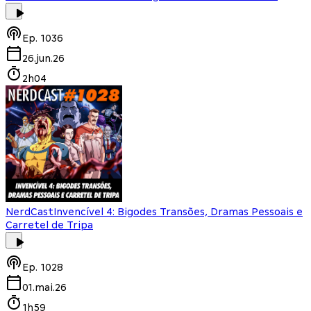
Ep.
1036
26.jun.26
2h04
NerdCast
Invencível 4: Bigodes Transões, Dramas Pessoais e
Carretel de Tripa
Ep.
1028
01.mai.26
1h59