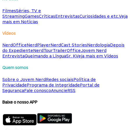
Filmes
Séries, TV e
Streaming
Games
Críticas
Entrevistas
Curiosidades e etc.
Veja
mais em Notícias
Vídeos
NerdOffice
NerdPlayer
NerdCast Stories
Nerdologia
Depois
do Expediente
NerdTour
TrailerOffice
Jovem Nerd
Entrevista
Queimando a Língua
Sr. K
Veja mais em Vídeos
Quem somos
Sobre o Jovem Nerd
Redes sociais
Política de
Privacidade
Programa de Integridade
Portal de
Segurança
Fale conosco
Anuncie
RSS
Baixe o nosso APP