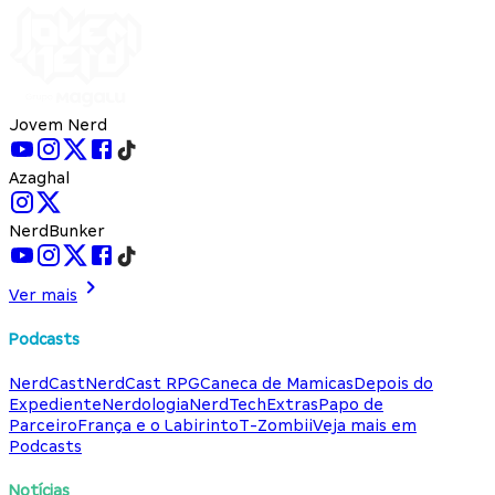
Jovem Nerd
Azaghal
NerdBunker
Ver mais
Podcasts
NerdCast
NerdCast RPG
Caneca de Mamicas
Depois do
Expediente
Nerdologia
NerdTech
Extras
Papo de
Parceiro
França e o Labirinto
T-Zombii
Veja mais em
Podcasts
Notícias