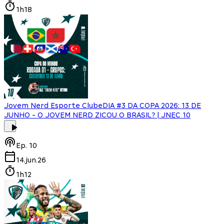
1h18
Jovem Nerd Esporte Clube
DIA #3 DA COPA 2026: 13 DE
JUNHO - O JOVEM NERD ZICOU O BRASIL? | JNEC 10
Ep.
10
14.jun.26
1h12