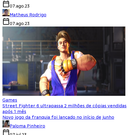
07.ago.23
Matheus Rodrigo
07.ago.23
Games
Street Fighter 6 ultrapassa 2 milhões de cópias vendidas
após 1 mês
Novo jogo da franquia foi lançado no início de junho
Paloma Pinheiro
07.jul.23