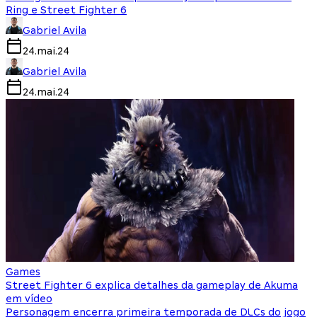
Ring e Street Fighter 6
Gabriel Avila
24.mai.24
Gabriel Avila
24.mai.24
Games
Street Fighter 6 explica detalhes da gameplay de Akuma
em vídeo
Personagem encerra primeira temporada de DLCs do jogo