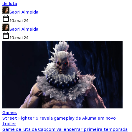
de luta
Saori Almeida
10.mai.24
Saori Almeida
10.mai.24
Games
Street Fighter 6 revela gameplay de Akuma em novo
trailer
Game de luta da Capcom vai encerrar primeira temporada