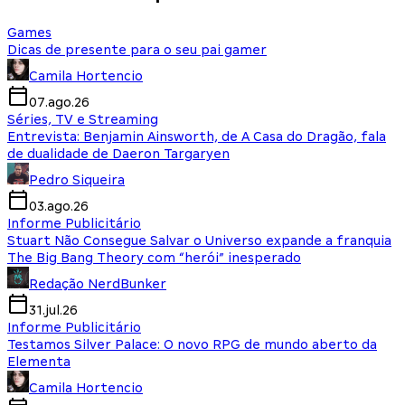
Games
Dicas de presente para o seu pai gamer
Camila Hortencio
07.ago.26
Séries, TV e Streaming
Entrevista: Benjamin Ainsworth, de A Casa do Dragão, fala
de dualidade de Daeron Targaryen
Pedro Siqueira
03.ago.26
Informe Publicitário
Stuart Não Consegue Salvar o Universo expande a franquia
The Big Bang Theory com “herói” inesperado
Redação NerdBunker
31.jul.26
Informe Publicitário
Testamos Silver Palace: O novo RPG de mundo aberto da
Elementa
Camila Hortencio