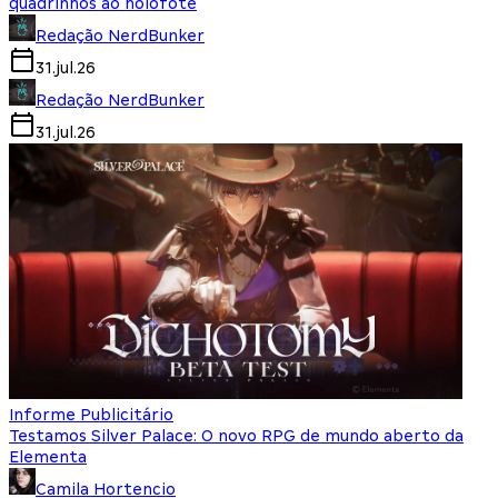
quadrinhos ao holofote
Redação NerdBunker
31.jul.26
Redação NerdBunker
31.jul.26
Informe Publicitário
Testamos Silver Palace: O novo RPG de mundo aberto da
Elementa
Camila Hortencio