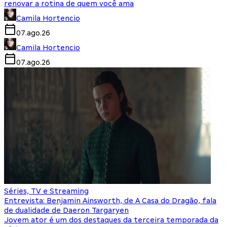
renovar a rotina de quem você ama
Camila Hortencio
07.ago.26
Camila Hortencio
07.ago.26
Séries, TV e Streaming
Entrevista: Benjamin Ainsworth, de A Casa do Dragão, fala
de dualidade de Daeron Targaryen
Jovem ator é um dos destaques da terceira temporada da