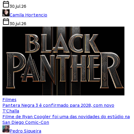
30.jul.26
Camila Hortencio
30.jul.26
Filmes
Pantera Negra 3 é confirmado para 2028, com novo
T'Challa
Filme de Ryan Coogler foi uma das novidades do estúdio na
San Diego Comic-Con
Pedro Siqueira