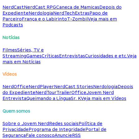
NerdCast
NerdCast RPG
Caneca de Mamicas
Depois do
Expediente
Nerdologia
NerdTech
Extras
Papo de
Parceiro
França e o Labirinto
T-Zombii
Veja mais em
Podcasts
Notícias
Filmes
Séries, TV e
Streaming
Games
Críticas
Entrevistas
Curiosidades e etc.
Veja
mais em Notícias
Vídeos
NerdOffice
NerdPlayer
NerdCast Stories
Nerdologia
Depois
do Expediente
NerdTour
TrailerOffice
Jovem Nerd
Entrevista
Queimando a Língua
Sr. K
Veja mais em Vídeos
Quem somos
Sobre o Jovem Nerd
Redes sociais
Política de
Privacidade
Programa de Integridade
Portal de
Segurança
Fale conosco
Anuncie
RSS