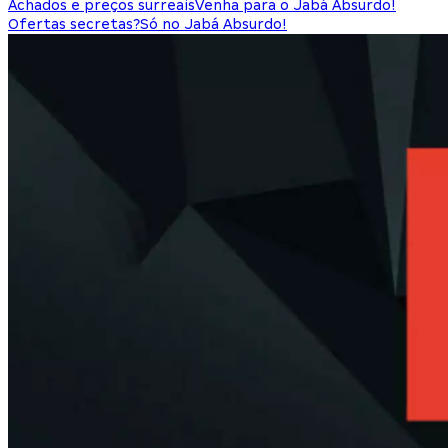
Achados e preços surreais
Venha para o Jabá Absurdo!
Ofertas secretas?
Só no Jabá Absurdo!