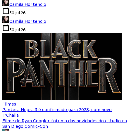
Camila Hortencio
30.jul.26
Camila Hortencio
30.jul.26
Filmes
Pantera Negra 3 é confirmado para 2028, com novo
T'Challa
Filme de Ryan Coogler foi uma das novidades do estúdio na
San Diego Comic-Con