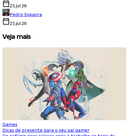
25.jul.26
Pedro Siqueira
25.jul.26
Veja mais
Games
S
Dicas de presente para o seu pai gamer
E
Do refúgio para relaxar após o trabalho ao topo da
d