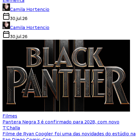
Elementa
Camila Hortencio
30.jul.26
Camila Hortencio
30.jul.26
Filmes
Pantera Negra 3 é confirmado para 2028, com novo
T'Challa
Filme de Ryan Coogler foi uma das novidades do estúdio na
San Diego Comic-Con