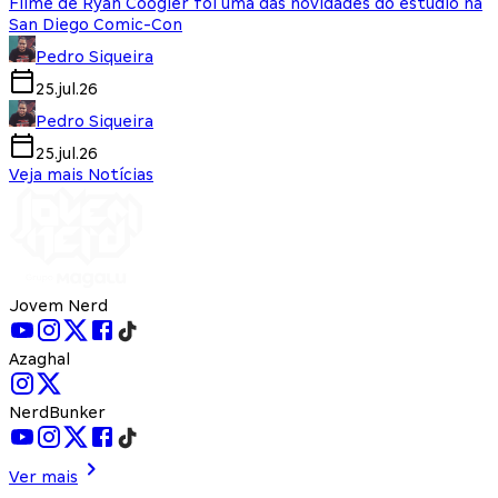
Filme de Ryan Coogler foi uma das novidades do estúdio na
San Diego Comic-Con
Pedro Siqueira
25.jul.26
Pedro Siqueira
25.jul.26
Veja mais Notícias
Jovem Nerd
Azaghal
NerdBunker
Ver mais