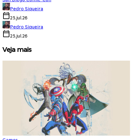
Pedro Siqueira
25.jul.26
Pedro Siqueira
25.jul.26
Veja mais
Games
S