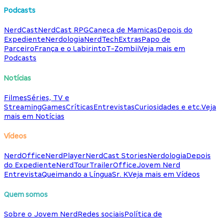
Podcasts
NerdCast
NerdCast RPG
Caneca de Mamicas
Depois do
Expediente
Nerdologia
NerdTech
Extras
Papo de
Parceiro
França e o Labirinto
T-Zombii
Veja mais em
Podcasts
Notícias
Filmes
Séries, TV e
Streaming
Games
Críticas
Entrevistas
Curiosidades e etc.
Veja
mais em Notícias
Vídeos
NerdOffice
NerdPlayer
NerdCast Stories
Nerdologia
Depois
do Expediente
NerdTour
TrailerOffice
Jovem Nerd
Entrevista
Queimando a Língua
Sr. K
Veja mais em Vídeos
Quem somos
Sobre o Jovem Nerd
Redes sociais
Política de