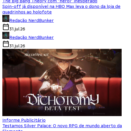
The Big Bang Theory com “herói” inesperado
Spin-off já disponível na HBO Max leva o dono da loja de
quadrinhos ao holofote
Redação NerdBunker
31.jul.26
Redação NerdBunker
31.jul.26
Informe Publicitário
Testamos Silver Palace: O novo RPG de mundo aberto da