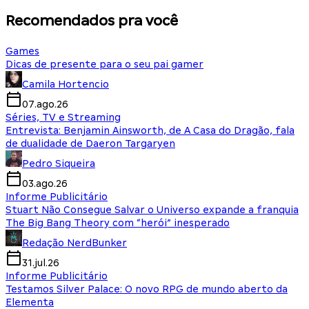
Recomendados pra você
Games
Dicas de presente para o seu pai gamer
Camila Hortencio
07.ago.26
Séries, TV e Streaming
Entrevista: Benjamin Ainsworth, de A Casa do Dragão, fala
de dualidade de Daeron Targaryen
Pedro Siqueira
03.ago.26
Informe Publicitário
Stuart Não Consegue Salvar o Universo expande a franquia
The Big Bang Theory com “herói” inesperado
Redação NerdBunker
31.jul.26
Informe Publicitário
Testamos Silver Palace: O novo RPG de mundo aberto da
Elementa