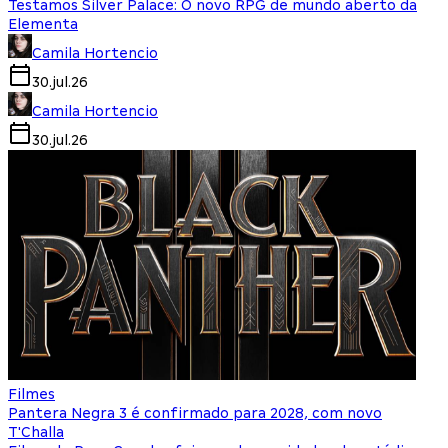
Testamos Silver Palace: O novo RPG de mundo aberto da
Elementa
Camila Hortencio
30.jul.26
Camila Hortencio
30.jul.26
Filmes
Pantera Negra 3 é confirmado para 2028, com novo
T'Challa