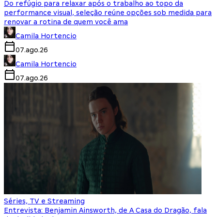
Do refúgio para relaxar após o trabalho ao topo da
performance visual, seleção reúne opções sob medida para
renovar a rotina de quem você ama
Camila Hortencio
07.ago.26
Camila Hortencio
07.ago.26
Séries, TV e Streaming
Entrevista: Benjamin Ainsworth, de A Casa do Dragão, fala