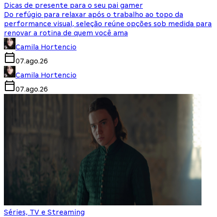
Dicas de presente para o seu pai gamer
Do refúgio para relaxar após o trabalho ao topo da
performance visual, seleção reúne opções sob medida para
renovar a rotina de quem você ama
Camila Hortencio
07.ago.26
Camila Hortencio
07.ago.26
Séries, TV e Streaming