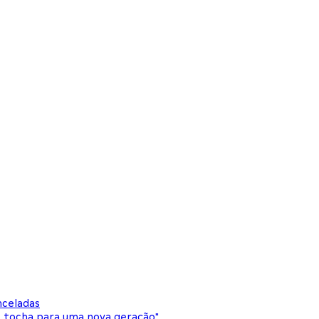
nceladas
e tocha para uma nova geração"