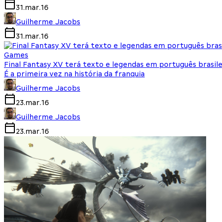
31.mar.16
Guilherme Jacobs
31.mar.16
Games
Final Fantasy XV terá texto e legendas em português brasile
É a primeira vez na história da franquia
Guilherme Jacobs
23.mar.16
Guilherme Jacobs
23.mar.16