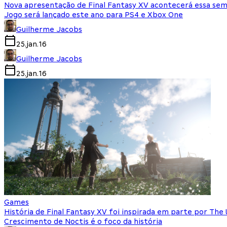
Nova apresentação de Final Fantasy XV acontecerá essa se
Jogo será lançado este ano para PS4 e Xbox One
Guilherme Jacobs
25.jan.16
Guilherme Jacobs
25.jan.16
Games
História de Final Fantasy XV foi inspirada em parte por The 
Crescimento de Noctis é o foco da história