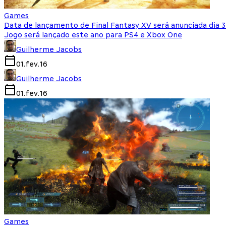
Games
Data de lançamento de Final Fantasy XV será anunciada dia 
Jogo será lançado este ano para PS4 e Xbox One
Guilherme Jacobs
01.fev.16
Guilherme Jacobs
01.fev.16
Games