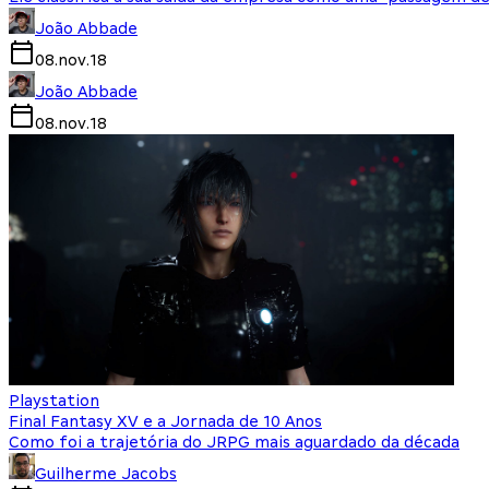
João Abbade
08.nov.18
João Abbade
08.nov.18
Playstation
Final Fantasy XV e a Jornada de 10 Anos
Como foi a trajetória do JRPG mais aguardado da década
Guilherme Jacobs