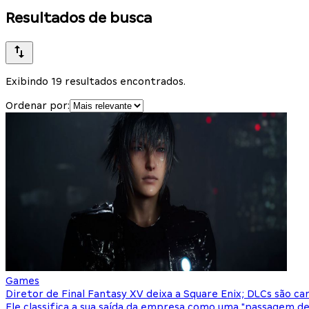
Resultados de busca
Exibindo 19 resultados encontrados.
Ordenar por:
Games
Diretor de Final Fantasy XV deixa a Square Enix; DLCs são ca
Ele classifica a sua saída da empresa como uma "passagem d