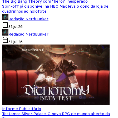
The Big Bang Theory com “herói” inesperado
Spin-off já disponível na HBO Max leva o dono da loja de
quadrinhos ao holofote
Redação NerdBunker
31.jul.26
Redação NerdBunker
31.jul.26
Informe Publicitário
Testamos Silver Palace: O novo RPG de mundo aberto da