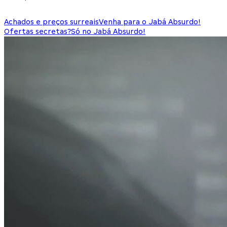
Achados e preços surreais
Venha para o Jabá Absurdo!
Ofertas secretas?
Só no Jabá Absurdo!