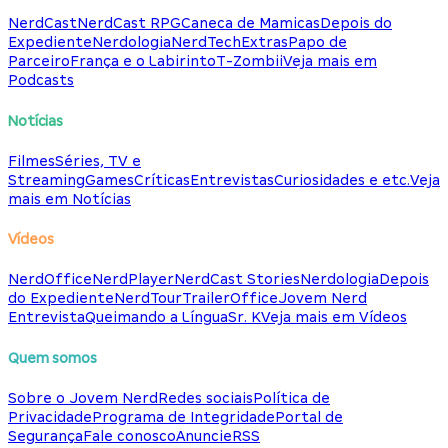
NerdCast
NerdCast RPG
Caneca de Mamicas
Depois do
Expediente
Nerdologia
NerdTech
Extras
Papo de
Parceiro
França e o Labirinto
T-Zombii
Veja mais em
Podcasts
Notícias
Filmes
Séries, TV e
Streaming
Games
Críticas
Entrevistas
Curiosidades e etc.
Veja
mais em Notícias
Vídeos
NerdOffice
NerdPlayer
NerdCast Stories
Nerdologia
Depois
do Expediente
NerdTour
TrailerOffice
Jovem Nerd
Entrevista
Queimando a Língua
Sr. K
Veja mais em Vídeos
Quem somos
Sobre o Jovem Nerd
Redes sociais
Política de
Privacidade
Programa de Integridade
Portal de
Segurança
Fale conosco
Anuncie
RSS