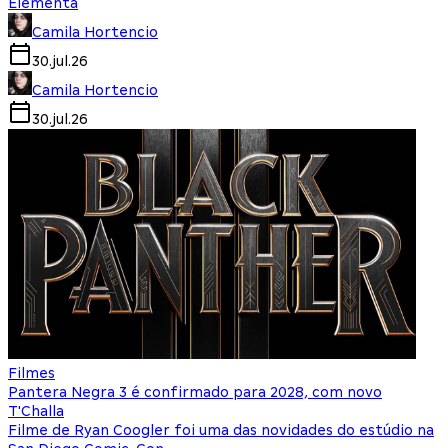
Elementa
Camila Hortencio
30.jul.26
Camila Hortencio
30.jul.26
Filmes
Pantera Negra 3 é confirmado para 2028, com novo
T'Challa
Filme de Ryan Coogler foi uma das novidades do estúdio na