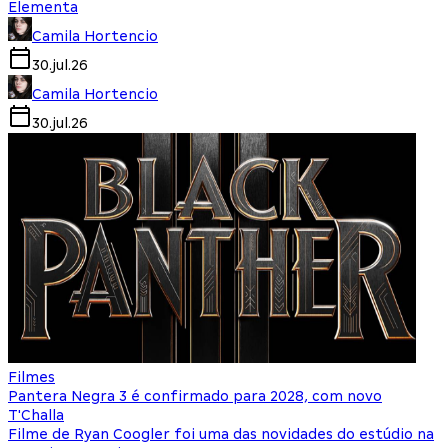
Elementa
Camila Hortencio
30.jul.26
Camila Hortencio
30.jul.26
Filmes
Pantera Negra 3 é confirmado para 2028, com novo
T'Challa
Filme de Ryan Coogler foi uma das novidades do estúdio na