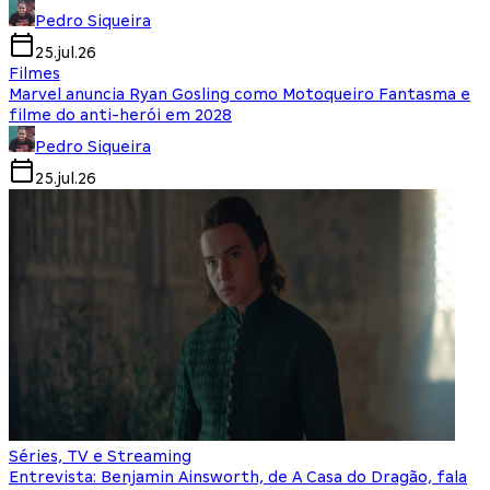
Pedro Siqueira
25.jul.26
Filmes
Marvel anuncia Ryan Gosling como Motoqueiro Fantasma e
filme do anti-herói em 2028
Pedro Siqueira
25.jul.26
Séries, TV e Streaming
Entrevista: Benjamin Ainsworth, de A Casa do Dragão, fala