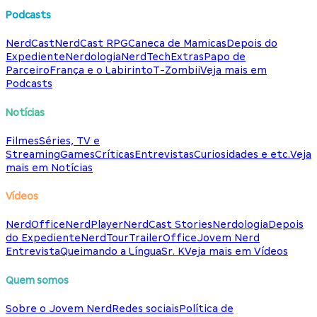
Podcasts
NerdCast
NerdCast RPG
Caneca de Mamicas
Depois do
Expediente
Nerdologia
NerdTech
Extras
Papo de
Parceiro
França e o Labirinto
T-Zombii
Veja mais em
Podcasts
Notícias
Filmes
Séries, TV e
Streaming
Games
Críticas
Entrevistas
Curiosidades e etc.
Veja
mais em Notícias
Vídeos
NerdOffice
NerdPlayer
NerdCast Stories
Nerdologia
Depois
do Expediente
NerdTour
TrailerOffice
Jovem Nerd
Entrevista
Queimando a Língua
Sr. K
Veja mais em Vídeos
Quem somos
Sobre o Jovem Nerd
Redes sociais
Política de