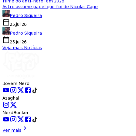
filme do anti-herói em 2028
Astro assume papel que foi de Nicolas Cage
Pedro Siqueira
25.jul.26
Pedro Siqueira
25.jul.26
Veja mais Notícias
Jovem Nerd
Azaghal
NerdBunker
Ver mais