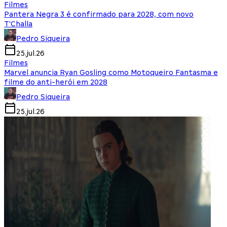
Filmes
Pantera Negra 3 é confirmado para 2028, com novo
T'Challa
Pedro Siqueira
25.jul.26
Filmes
Marvel anuncia Ryan Gosling como Motoqueiro Fantasma e
filme do anti-herói em 2028
Pedro Siqueira
25.jul.26