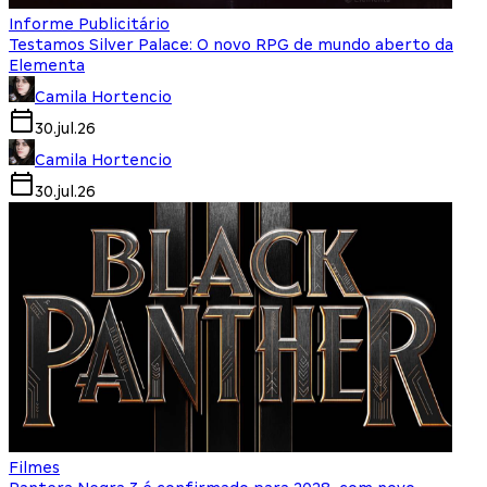
Informe Publicitário
Testamos Silver Palace: O novo RPG de mundo aberto da
Elementa
Camila Hortencio
30.jul.26
Camila Hortencio
30.jul.26
Filmes