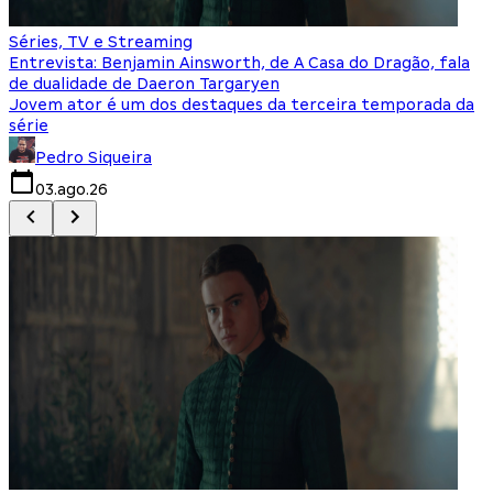
Séries, TV e Streaming
I
Entrevista: Benjamin Ainsworth, de A Casa do Dragão, fala
S
de dualidade de Daeron Targaryen
T
Jovem ator é um dos destaques da terceira temporada da
S
série
q
Pedro Siqueira
03.ago.26