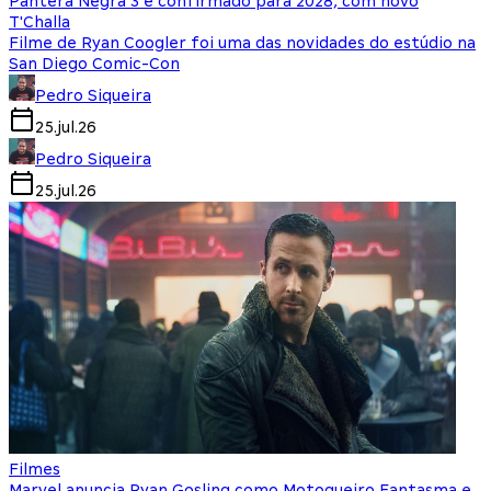
Pantera Negra 3 é confirmado para 2028, com novo
T'Challa
Filme de Ryan Coogler foi uma das novidades do estúdio na
San Diego Comic-Con
Pedro Siqueira
25.jul.26
Pedro Siqueira
25.jul.26
Filmes
Marvel anuncia Ryan Gosling como Motoqueiro Fantasma e