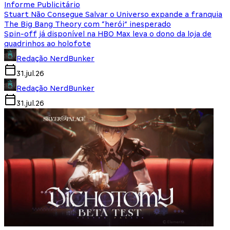
Informe Publicitário
Stuart Não Consegue Salvar o Universo expande a franquia
The Big Bang Theory com “herói” inesperado
Spin-off já disponível na HBO Max leva o dono da loja de
quadrinhos ao holofote
Redação NerdBunker
31.jul.26
Redação NerdBunker
31.jul.26