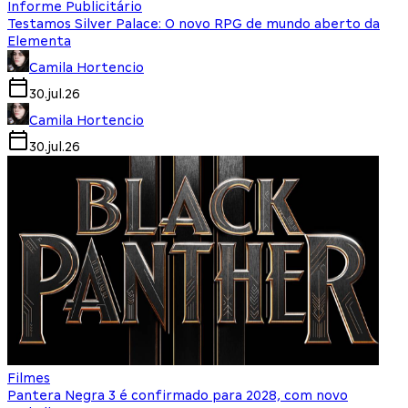
Informe Publicitário
Testamos Silver Palace: O novo RPG de mundo aberto da
Elementa
Camila Hortencio
30.jul.26
Camila Hortencio
30.jul.26
Filmes
Pantera Negra 3 é confirmado para 2028, com novo