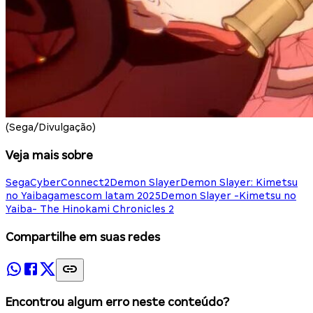
(Sega/Divulgação)
Veja mais sobre
Sega
CyberConnect2
Demon Slayer
Demon Slayer: Kimetsu
no Yaiba
gamescom latam 2025
Demon Slayer -Kimetsu no
Yaiba- The Hinokami Chronicles 2
Compartilhe em suas redes
Encontrou algum erro neste conteúdo?