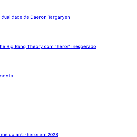
e dualidade de Daeron Targaryen
The Big Bang Theory com “herói” inesperado
ementa
lme do anti-herói em 2028