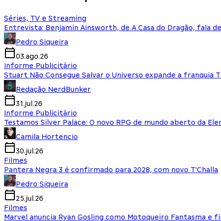
Séries, TV e Streaming
Entrevista: Benjamin Ainsworth, de A Casa do Dragão, fala d
Pedro Siqueira
03.ago.26
Informe Publicitário
Stuart Não Consegue Salvar o Universo expande a franquia 
Redação NerdBunker
31.jul.26
Informe Publicitário
Testamos Silver Palace: O novo RPG de mundo aberto da El
Camila Hortencio
30.jul.26
Filmes
Pantera Negra 3 é confirmado para 2028, com novo T'Challa
Pedro Siqueira
25.jul.26
Filmes
Marvel anuncia Ryan Gosling como Motoqueiro Fantasma e fi