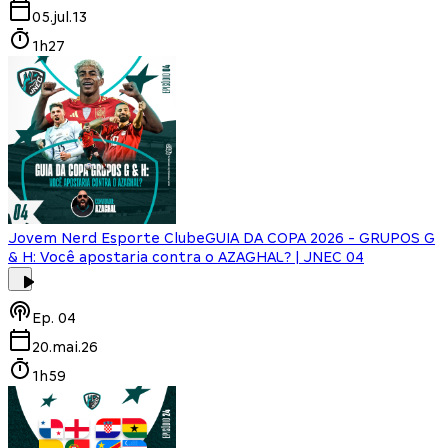
05.jul.13
1h27
Jovem Nerd Esporte Clube
GUIA DA COPA 2026 - GRUPOS G
& H: Você apostaria contra o AZAGHAL? | JNEC 04
Ep.
04
20.mai.26
1h59