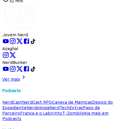
52 min
Jovem Nerd
Azaghal
NerdBunker
Ver mais
Podcasts
NerdCast
NerdCast RPG
Caneca de Mamicas
Depois do
Expediente
Nerdologia
NerdTech
Extras
Papo de
Parceiro
França e o Labirinto
T-Zombii
Veja mais em
Podcasts