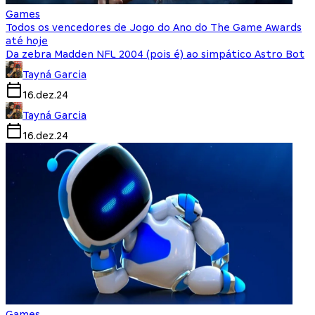
Games
Todos os vencedores de Jogo do Ano do The Game Awards
até hoje
Da zebra Madden NFL 2004 (pois é) ao simpático Astro Bot
Tayná Garcia
16.dez.24
Tayná Garcia
16.dez.24
Games