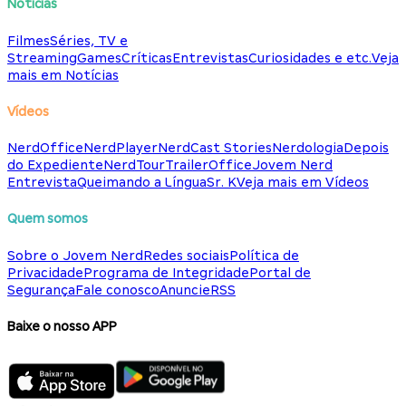
Notícias
Filmes
Séries, TV e
Streaming
Games
Críticas
Entrevistas
Curiosidades e etc.
Veja
mais em Notícias
Vídeos
NerdOffice
NerdPlayer
NerdCast Stories
Nerdologia
Depois
do Expediente
NerdTour
TrailerOffice
Jovem Nerd
Entrevista
Queimando a Língua
Sr. K
Veja mais em Vídeos
Quem somos
Sobre o Jovem Nerd
Redes sociais
Política de
Privacidade
Programa de Integridade
Portal de
Segurança
Fale conosco
Anuncie
RSS
Baixe o nosso APP