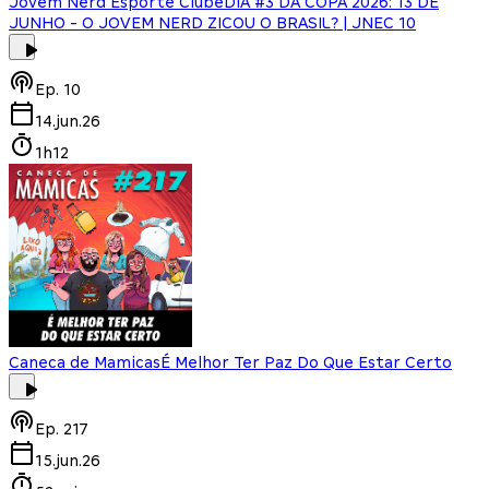
Jovem Nerd Esporte Clube
DIA #3 DA COPA 2026: 13 DE
JUNHO - O JOVEM NERD ZICOU O BRASIL? | JNEC 10
Ep.
10
14.jun.26
1h12
Caneca de Mamicas
É Melhor Ter Paz Do Que Estar Certo
Ep.
217
15.jun.26