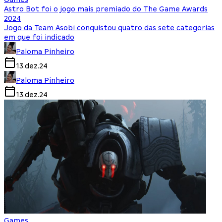
Astro Bot foi o jogo mais premiado do The Game Awards
2024
Jogo da Team Asobi conquistou quatro das sete categorias
em que foi indicado
Paloma Pinheiro
13.dez.24
Paloma Pinheiro
13.dez.24
Games