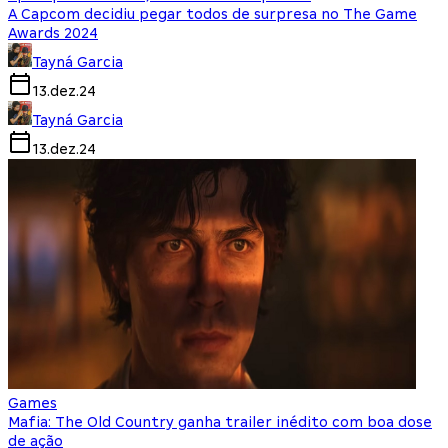
A Capcom decidiu pegar todos de surpresa no The Game
Awards 2024
Tayná Garcia
13.dez.24
Tayná Garcia
13.dez.24
Games
Mafia: The Old Country ganha trailer inédito com boa dose
de ação