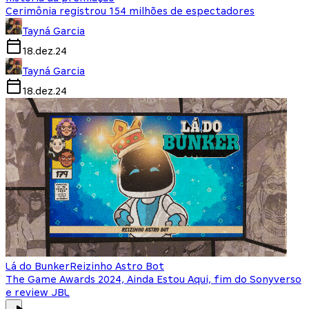
Cerimônia registrou 154 milhões de espectadores
Tayná Garcia
18.dez.24
Tayná Garcia
18.dez.24
Lá do Bunker
Reizinho Astro Bot
The Game Awards 2024, Ainda Estou Aqui, fim do Sonyverso
e review JBL