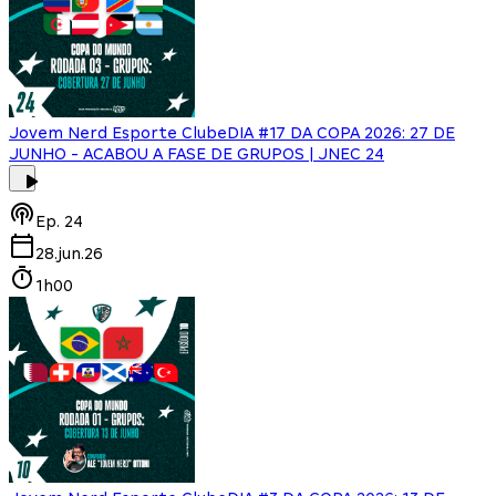
Jovem Nerd Esporte Clube
DIA #17 DA COPA 2026: 27 DE
JUNHO - ACABOU A FASE DE GRUPOS | JNEC 24
Ep.
24
28.jun.26
1h00