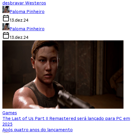
desbravar Westeros
Paloma Pinheiro
13.dez.24
Paloma Pinheiro
13.dez.24
Games
The Last of Us Part II Remastered será lançado para PC em
2025
Após quatro anos do lançamento