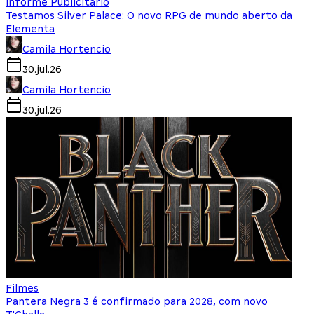
Informe Publicitário
Testamos Silver Palace: O novo RPG de mundo aberto da
Elementa
Camila Hortencio
30.jul.26
Camila Hortencio
30.jul.26
Filmes
Pantera Negra 3 é confirmado para 2028, com novo