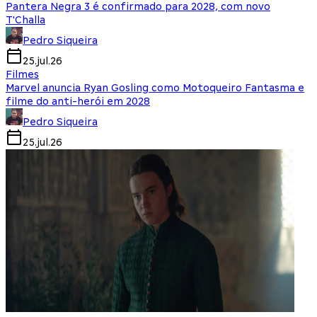
Pantera Negra 3 é confirmado para 2028, com novo
T'Challa
Pedro Siqueira
25.jul.26
Filmes
Marvel anuncia Ryan Gosling como Motoqueiro Fantasma e
filme do anti-herói em 2028
Pedro Siqueira
25.jul.26