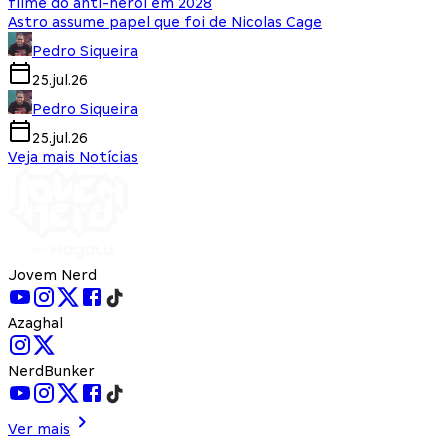
filme do anti-herói em 2028
Astro assume papel que foi de Nicolas Cage
Pedro Siqueira
25.jul.26
Pedro Siqueira
25.jul.26
Veja mais Notícias
Jovem Nerd
Azaghal
NerdBunker
Ver mais