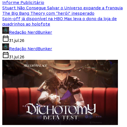
Informe Publicitário
Stuart Não Consegue Salvar o Universo expande a franquia
The Big Bang Theory com “herói” inesperado
Spin-off já disponível na HBO Max leva o dono da loja de
quadrinhos ao holofote
Redação NerdBunker
31.jul.26
Redação NerdBunker
31.jul.26