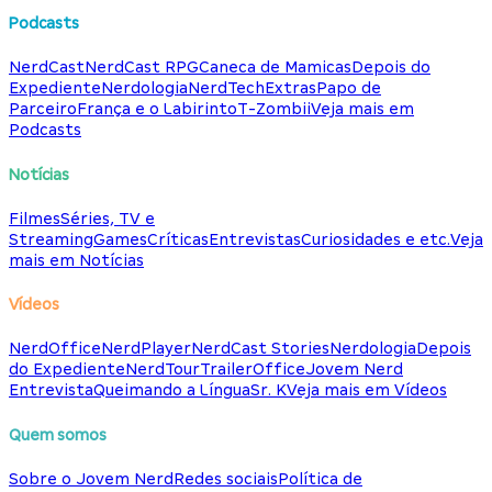
Podcasts
NerdCast
NerdCast RPG
Caneca de Mamicas
Depois do
Expediente
Nerdologia
NerdTech
Extras
Papo de
Parceiro
França e o Labirinto
T-Zombii
Veja mais em
Podcasts
Notícias
Filmes
Séries, TV e
Streaming
Games
Críticas
Entrevistas
Curiosidades e etc.
Veja
mais em Notícias
Vídeos
NerdOffice
NerdPlayer
NerdCast Stories
Nerdologia
Depois
do Expediente
NerdTour
TrailerOffice
Jovem Nerd
Entrevista
Queimando a Língua
Sr. K
Veja mais em Vídeos
Quem somos
Sobre o Jovem Nerd
Redes sociais
Política de