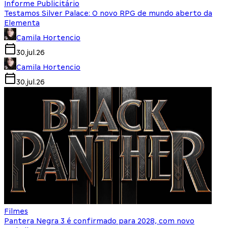
Informe Publicitário
Testamos Silver Palace: O novo RPG de mundo aberto da
Elementa
Camila Hortencio
30.jul.26
Camila Hortencio
30.jul.26
Filmes
Pantera Negra 3 é confirmado para 2028, com novo