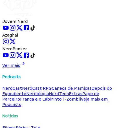
Jovem Nerd
Azaghal
NerdBunker
Ver mais
Podcasts
NerdCast
NerdCast RPG
Caneca de Mamicas
Depois do
Expediente
Nerdologia
NerdTech
Extras
Papo de
Parceiro
França e o Labirinto
T-Zombii
Veja mais em
Podcasts
Notícias
Filmes
Séries, TV e