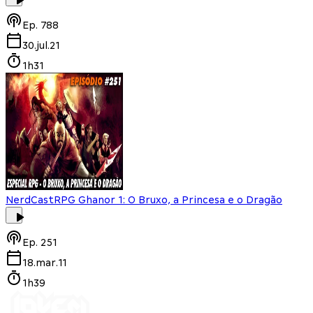
Ep.
788
30.jul.21
1h31
NerdCast
RPG Ghanor 1: O Bruxo, a Princesa e o Dragão
Ep.
251
18.mar.11
1h39