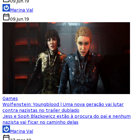
09.jun.19
Marina Val
09.jun.19
Games
Wolfenstein: Youngblood | Uma nova geração vai lutar
contra nazistas no trailer dublado
Jess e Soph Blazkowicz estão à procura do pai e nenhum
nazista vai ficar no caminho delas
Marina Val