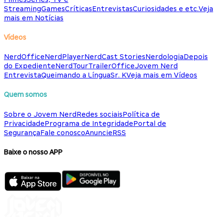
Streaming
Games
Críticas
Entrevistas
Curiosidades e etc.
Veja
mais em Notícias
Vídeos
NerdOffice
NerdPlayer
NerdCast Stories
Nerdologia
Depois
do Expediente
NerdTour
TrailerOffice
Jovem Nerd
Entrevista
Queimando a Língua
Sr. K
Veja mais em Vídeos
Quem somos
Sobre o Jovem Nerd
Redes sociais
Política de
Privacidade
Programa de Integridade
Portal de
Segurança
Fale conosco
Anuncie
RSS
Baixe o nosso APP