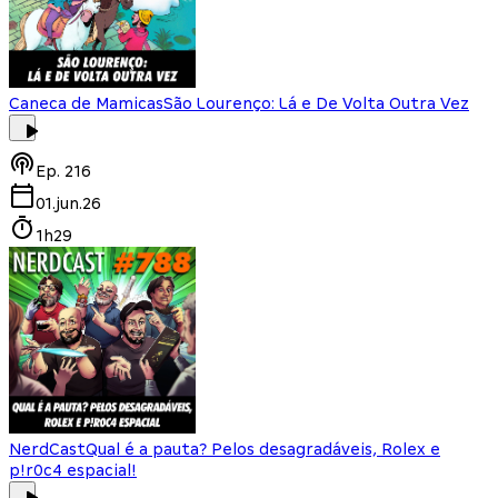
Caneca de Mamicas
São Lourenço: Lá e De Volta Outra Vez
Ep.
216
01.jun.26
1h29
NerdCast
Qual é a pauta? Pelos desagradáveis, Rolex e
p!r0c4 espacial!