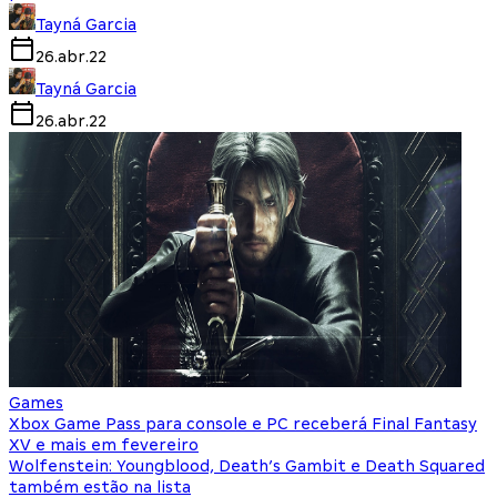
Tayná Garcia
26.abr.22
Tayná Garcia
26.abr.22
Games
Xbox Game Pass para console e PC receberá Final Fantasy
XV e mais em fevereiro
Wolfenstein: Youngblood, Death’s Gambit e Death Squared
também estão na lista