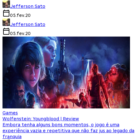
Jefferson Sato
05.fev.20
Jefferson Sato
05.fev.20
Games
Wolfenstein: Youngblood | Review
Embora tenha alguns bons momentos, o jogo é uma
experiência vazia e repetitiva que não faz jus ao legado da
franquia