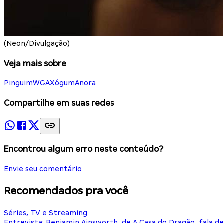
(Neon/Divulgação)
Veja mais sobre
Pinguim
WGA
Xógum
Anora
Compartilhe em suas redes
Encontrou algum erro neste conteúdo?
Envie seu comentário
Recomendados pra você
Séries, TV e Streaming
Entrevista: Benjamin Ainsworth, de A Casa do Dragão, fala d