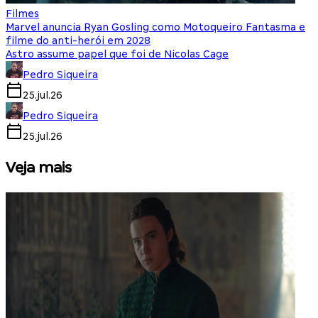
Filmes
Marvel anuncia Ryan Gosling como Motoqueiro Fantasma e
filme do anti-herói em 2028
Astro assume papel que foi de Nicolas Cage
Pedro Siqueira
25.jul.26
Pedro Siqueira
25.jul.26
Veja mais