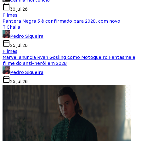
Camila Hortencio
30.jul.26
Filmes
Pantera Negra 3 é confirmado para 2028, com novo
T'Challa
Pedro Siqueira
25.jul.26
Filmes
Marvel anuncia Ryan Gosling como Motoqueiro Fantasma e
filme do anti-herói em 2028
Pedro Siqueira
25.jul.26