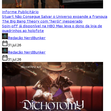
Informe Publicitário
Stuart Não Consegue Salvar o Universo expande a franquia
The Big Bang Theory com “herói” inesperado
Spin-off já disponível na HBO Max leva o dono da loja de
quadrinhos ao holofote
Redação NerdBunker
31.jul.26
Redação NerdBunker
31.jul.26