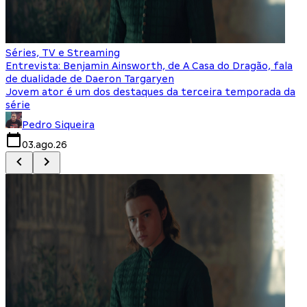
Séries, TV e Streaming
I
Entrevista: Benjamin Ainsworth, de A Casa do Dragão, fala
S
de dualidade de Daeron Targaryen
T
Jovem ator é um dos destaques da terceira temporada da
S
série
q
Pedro Siqueira
03.ago.26