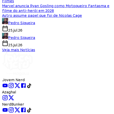
Filmes
Marvel anuncia Ryan Gosling como Motoqueiro Fantasma e
filme do anti-herói em 2028
Astro assume papel que foi de Nicolas Cage
Pedro Siqueira
25.jul.26
Pedro Siqueira
25.jul.26
Veja mais Notícias
Jovem Nerd
Azaghal
NerdBunker