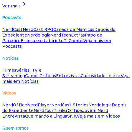
Ver mais
Podcasts
NerdCast
NerdCast RPG
Caneca de Mamicas
Depois do
Expediente
Nerdologia
NerdTech
Extras
Papo de
Parceiro
França e o Labirinto
T-Zombii
Veja mais em
Podcasts
Notícias
Filmes
Séries, TV e
Streaming
Games
Críticas
Entrevistas
Curiosidades e etc.
Veja
mais em Notícias
Vídeos
NerdOffice
NerdPlayer
NerdCast Stories
Nerdologia
Depois
do Expediente
NerdTour
TrailerOffice
Jovem Nerd
Entrevista
Queimando a Língua
Sr. K
Veja mais em Vídeos
Quem somos