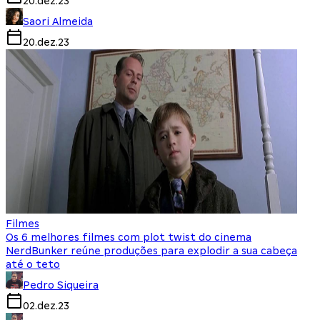
20.dez.23
Saori Almeida
20.dez.23
Filmes
Os 6 melhores filmes com plot twist do cinema
NerdBunker reúne produções para explodir a sua cabeça
até o teto
Pedro Siqueira
02.dez.23