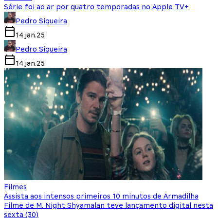
Série foi ao ar por quatro temporadas no Apple TV+
Pedro Siqueira
14.jan.25
Pedro Siqueira
14.jan.25
Filmes
Assista aos intensos primeiros 10 minutos de Armadilha
Filme de M. Night Shyamalan teve lançamento digital nesta
sexta (30)