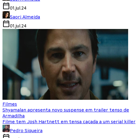
01.jul.24
Saori Almeida
01.jul.24
Filmes
Shyamalan apresenta novo suspense em trailer tenso de
Armadilha
Filme tem Josh Hartnett em tensa caçada a um serial killer
Pedro Siqueira