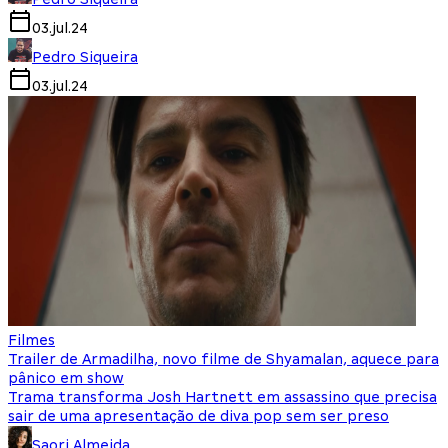
03.jul.24
Pedro Siqueira
03.jul.24
Filmes
Trailer de Armadilha, novo filme de Shyamalan, aquece para
pânico em show
Trama transforma Josh Hartnett em assassino que precisa
sair de uma apresentação de diva pop sem ser preso
Saori Almeida