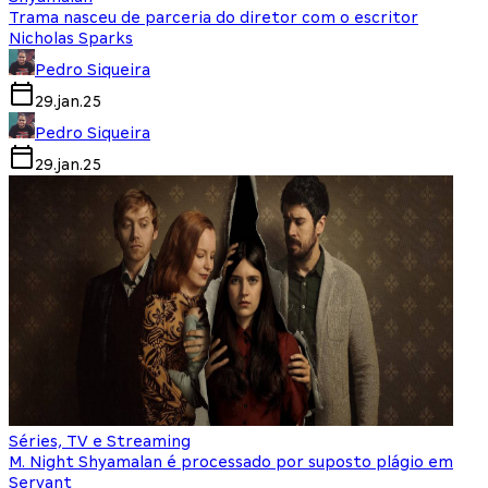
Trama nasceu de parceria do diretor com o escritor
Nicholas Sparks
Pedro Siqueira
29.jan.25
Pedro Siqueira
29.jan.25
Séries, TV e Streaming
M. Night Shyamalan é processado por suposto plágio em
Servant