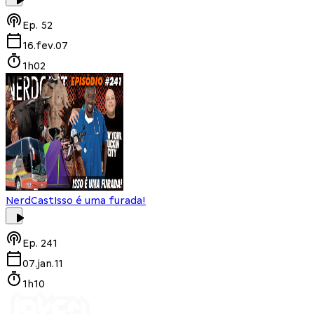
Ep.
52
16.fev.07
1h02
NerdCast
Isso é uma furada!
Ep.
241
07.jan.11
1h10