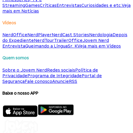
Streaming
Games
Críticas
Entrevistas
Curiosidades e etc.
Veja
mais em Notícias
Vídeos
NerdOffice
NerdPlayer
NerdCast Stories
Nerdologia
Depois
do Expediente
NerdTour
TrailerOffice
Jovem Nerd
Entrevista
Queimando a Língua
Sr. K
Veja mais em Vídeos
Quem somos
Sobre o Jovem Nerd
Redes sociais
Política de
Privacidade
Programa de Integridade
Portal de
Segurança
Fale conosco
Anuncie
RSS
Baixe o nosso APP