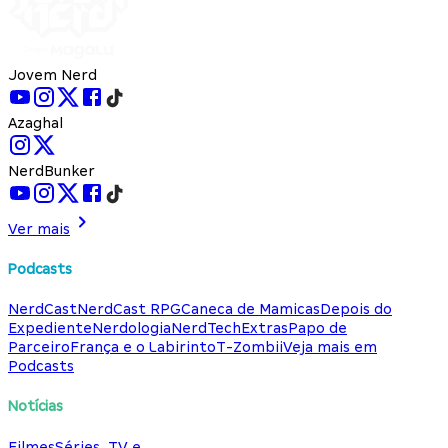
Jovem Nerd
Azaghal
NerdBunker
Ver mais
Podcasts
NerdCast
NerdCast RPG
Caneca de Mamicas
Depois do
Expediente
Nerdologia
NerdTech
Extras
Papo de
Parceiro
França e o Labirinto
T-Zombii
Veja mais em
Podcasts
Notícias
Filmes
Séries, TV e