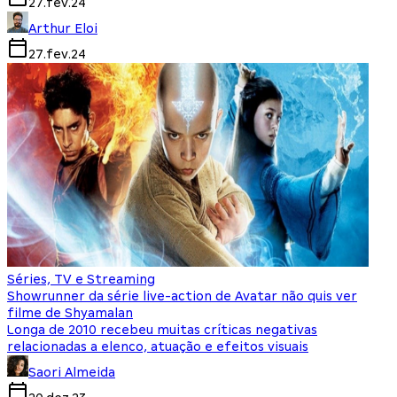
27.fev.24
Arthur Eloi
27.fev.24
Séries, TV e Streaming
Showrunner da série live-action de Avatar não quis ver
filme de Shyamalan
Longa de 2010 recebeu muitas críticas negativas
relacionadas a elenco, atuação e efeitos visuais
Saori Almeida