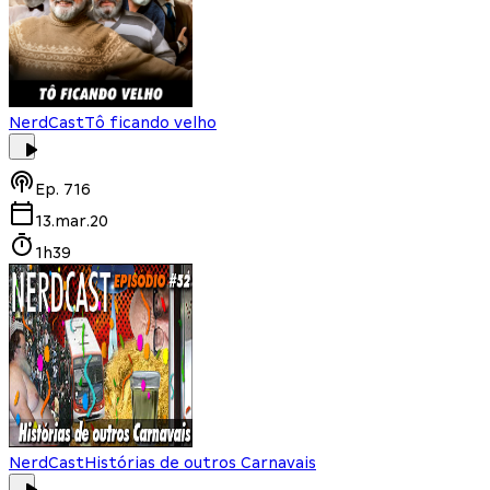
NerdCast
Tô ficando velho
Ep.
716
13.mar.20
1h39
NerdCast
Histórias de outros Carnavais