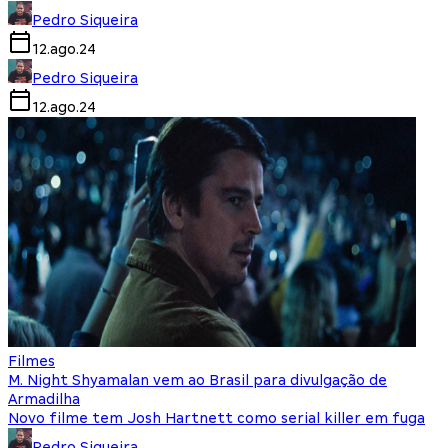
Pedro Siqueira
12.ago.24
Pedro Siqueira
12.ago.24
Filmes
M. Night Shyamalan vem ao Brasil para divulgação de
Armadilha
Novo filme tem Josh Hartnett como serial killer em fuga
Pedro Siqueira