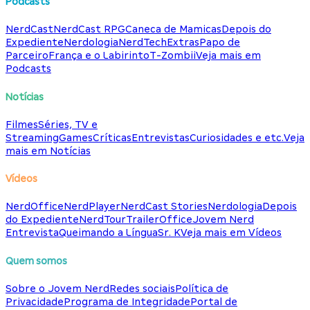
Podcasts
NerdCast
NerdCast RPG
Caneca de Mamicas
Depois do
Expediente
Nerdologia
NerdTech
Extras
Papo de
Parceiro
França e o Labirinto
T-Zombii
Veja mais em
Podcasts
Notícias
Filmes
Séries, TV e
Streaming
Games
Críticas
Entrevistas
Curiosidades e etc.
Veja
mais em Notícias
Vídeos
NerdOffice
NerdPlayer
NerdCast Stories
Nerdologia
Depois
do Expediente
NerdTour
TrailerOffice
Jovem Nerd
Entrevista
Queimando a Língua
Sr. K
Veja mais em Vídeos
Quem somos
Sobre o Jovem Nerd
Redes sociais
Política de
Privacidade
Programa de Integridade
Portal de