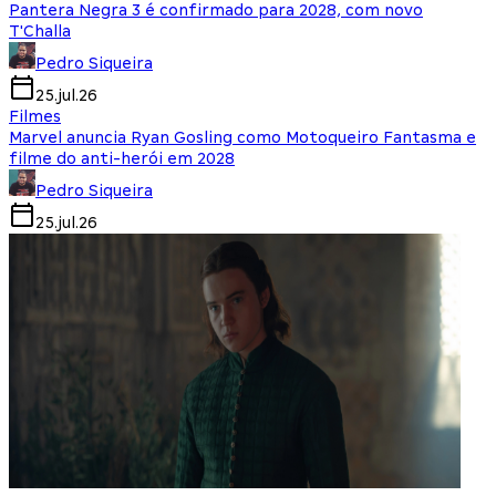
Pantera Negra 3 é confirmado para 2028, com novo
T'Challa
Pedro Siqueira
25.jul.26
Filmes
Marvel anuncia Ryan Gosling como Motoqueiro Fantasma e
filme do anti-herói em 2028
Pedro Siqueira
25.jul.26