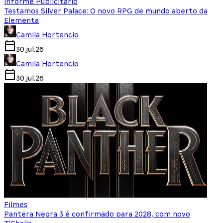
Informe Publicitário
Testamos Silver Palace: O novo RPG de mundo aberto da
Elementa
Camila Hortencio
30.jul.26
Camila Hortencio
30.jul.26
Filmes
Pantera Negra 3 é confirmado para 2028, com novo