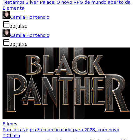
Testamos Silver Palace: O novo RPG de mundo aberto da
Elementa
Camila Hortencio
30.jul.26
Camila Hortencio
30.jul.26
Filmes
Pantera Negra 3 é confirmado para 2028, com novo
T'Challa