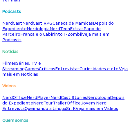
Podcasts
NerdCast
NerdCast RPG
Caneca de Mamicas
Depois do
Expediente
Nerdologia
NerdTech
Extras
Papo de
Parceiro
França e o Labirinto
T-Zombii
Veja mais em
Podcasts
Notícias
Filmes
Séries, TV e
Streaming
Games
Críticas
Entrevistas
Curiosidades e etc.
Veja
mais em Notícias
Vídeos
NerdOffice
NerdPlayer
NerdCast Stories
Nerdologia
Depois
do Expediente
NerdTour
TrailerOffice
Jovem Nerd
Entrevista
Queimando a Língua
Sr. K
Veja mais em Vídeos
Quem somos