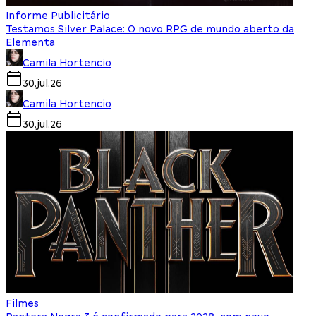
Informe Publicitário
Testamos Silver Palace: O novo RPG de mundo aberto da
Elementa
Camila Hortencio
30.jul.26
Camila Hortencio
30.jul.26
Filmes