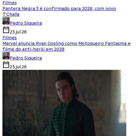
Filmes
Pantera Negra 3 é confirmado para 2028, com novo
T'Challa
Pedro Siqueira
25.jul.26
Filmes
Marvel anuncia Ryan Gosling como Motoqueiro Fantasma e
filme do anti-herói em 2028
Pedro Siqueira
25.jul.26