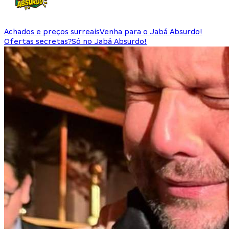
Achados e preços surreais
Venha para o Jabá Absurdo!
Ofertas secretas?
Só no Jabá Absurdo!