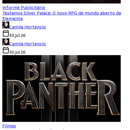
Informe Publicitário
Testamos Silver Palace: O novo RPG de mundo aberto da
Elementa
Camila Hortencio
30.jul.26
Camila Hortencio
30.jul.26
Filmes