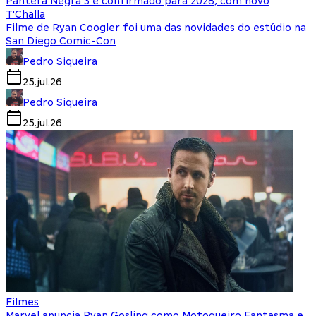
Pantera Negra 3 é confirmado para 2028, com novo
T'Challa
Filme de Ryan Coogler foi uma das novidades do estúdio na
San Diego Comic-Con
Pedro Siqueira
25.jul.26
Pedro Siqueira
25.jul.26
Filmes
Marvel anuncia Ryan Gosling como Motoqueiro Fantasma e