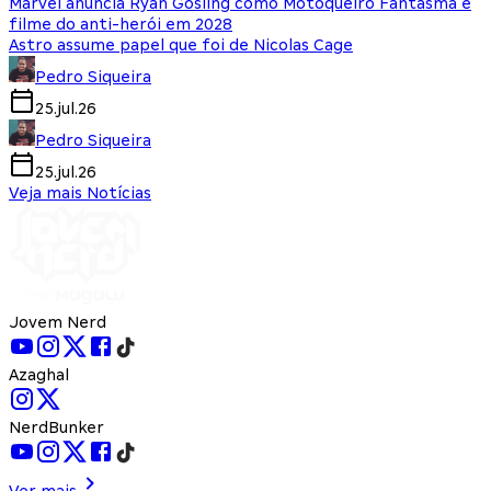
Marvel anuncia Ryan Gosling como Motoqueiro Fantasma e
filme do anti-herói em 2028
Astro assume papel que foi de Nicolas Cage
Pedro Siqueira
25.jul.26
Pedro Siqueira
25.jul.26
Veja mais Notícias
Jovem Nerd
Azaghal
NerdBunker
Ver mais