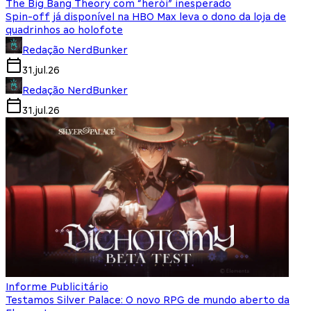
The Big Bang Theory com “herói” inesperado
Spin-off já disponível na HBO Max leva o dono da loja de
quadrinhos ao holofote
Redação NerdBunker
31.jul.26
Redação NerdBunker
31.jul.26
Informe Publicitário
Testamos Silver Palace: O novo RPG de mundo aberto da