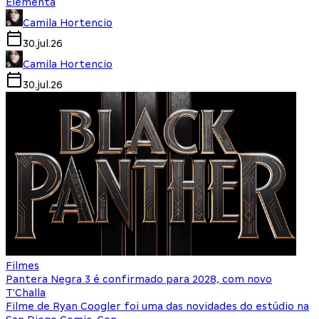
Elementa
Camila Hortencio
30.jul.26
Camila Hortencio
30.jul.26
Filmes
Pantera Negra 3 é confirmado para 2028, com novo
T'Challa
Filme de Ryan Coogler foi uma das novidades do estúdio na