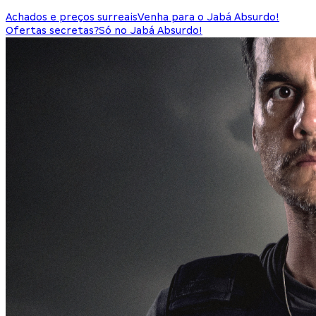
Achados e preços surreais
Venha para o Jabá Absurdo!
Ofertas secretas?
Só no Jabá Absurdo!