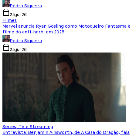
Pedro Siqueira
25.jul.26
Filmes
Marvel anuncia Ryan Gosling como Motoqueiro Fantasma e
filme do anti-herói em 2028
Pedro Siqueira
25.jul.26
Séries, TV e Streaming
Entrevista: Benjamin Ainsworth, de A Casa do Dragão, fala