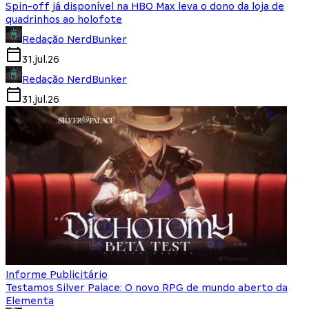
Spin-off já disponível na HBO Max leva o dono da loja de
quadrinhos ao holofote
Redação NerdBunker
31.jul.26
Redação NerdBunker
31.jul.26
Informe Publicitário
Testamos Silver Palace: O novo RPG de mundo aberto da
Elementa