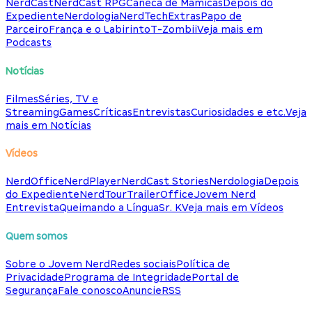
NerdCast
NerdCast RPG
Caneca de Mamicas
Depois do
Expediente
Nerdologia
NerdTech
Extras
Papo de
Parceiro
França e o Labirinto
T-Zombii
Veja mais em
Podcasts
Notícias
Filmes
Séries, TV e
Streaming
Games
Críticas
Entrevistas
Curiosidades e etc.
Veja
mais em Notícias
Vídeos
NerdOffice
NerdPlayer
NerdCast Stories
Nerdologia
Depois
do Expediente
NerdTour
TrailerOffice
Jovem Nerd
Entrevista
Queimando a Língua
Sr. K
Veja mais em Vídeos
Quem somos
Sobre o Jovem Nerd
Redes sociais
Política de
Privacidade
Programa de Integridade
Portal de
Segurança
Fale conosco
Anuncie
RSS