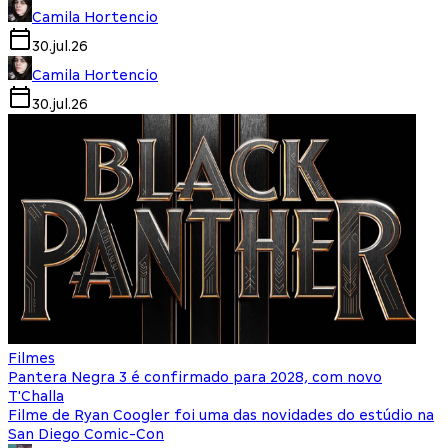
Camila Hortencio
30.jul.26
Camila Hortencio
30.jul.26
Filmes
Pantera Negra 3 é confirmado para 2028, com novo
T'Challa
Filme de Ryan Coogler foi uma das novidades do estúdio na
San Diego Comic-Con