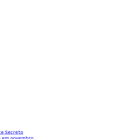
te Secreto
as em novembro