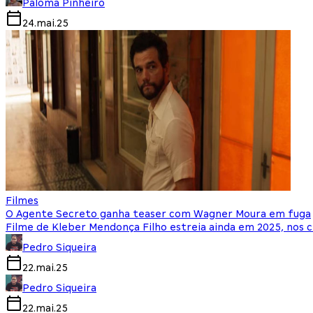
Paloma Pinheiro
24.mai.25
Filmes
O Agente Secreto ganha teaser com Wagner Moura em fuga
Filme de Kleber Mendonça Filho estreia ainda em 2025, nos 
Pedro Siqueira
22.mai.25
Pedro Siqueira
22.mai.25