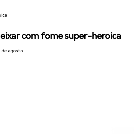
oica
deixar com fome super-heroica
8 de agosto