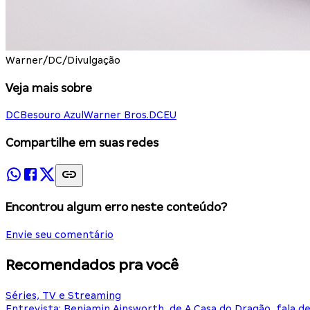
Warner/DC/Divulgação
Veja mais sobre
DC
Besouro Azul
Warner Bros.
DCEU
Compartilhe em suas redes
Encontrou algum erro neste conteúdo?
Envie seu comentário
Recomendados pra você
Séries, TV e Streaming
Entrevista: Benjamin Ainsworth, de A Casa do Dragão, fala d