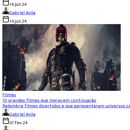
14.jun.24
Gabriel Avila
14.jun.24
Filmes
10 grandes filmes que merecem continuação
Relembre filmes divertidos e que apresentaram universos c
Gabriel Avila
01.fev.24