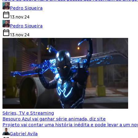
Pedro Siqueira
13.nov.24
Pedro Siqueira
13.nov.24
Séries, TV e Streaming
Besouro Azul vai ganhar série animada, diz site
Projeto vai contar uma história inédita e pode levar a um no
Gabriel Avila