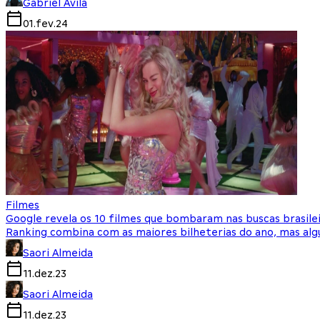
Gabriel Avila
01.fev.24
Filmes
Google revela os 10 filmes que bombaram nas buscas brasile
Ranking combina com as maiores bilheterias do ano, mas a
Saori Almeida
11.dez.23
Saori Almeida
11.dez.23