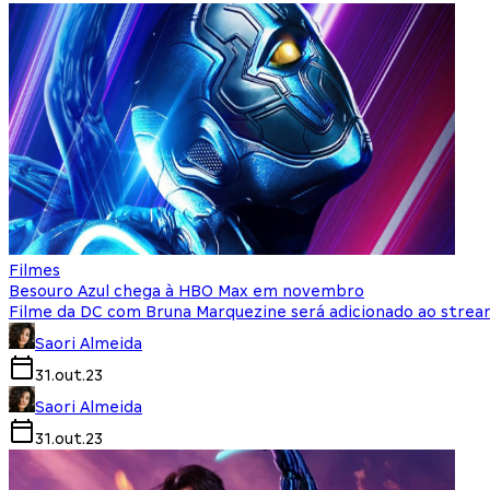
Filmes
Besouro Azul chega à HBO Max em novembro
Filme da DC com Bruna Marquezine será adicionado ao strea
Saori Almeida
31.out.23
Saori Almeida
31.out.23