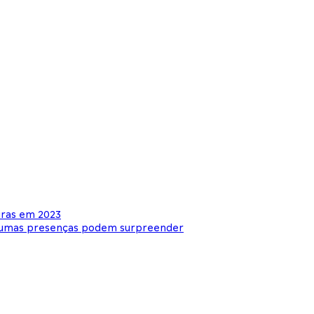
iras em 2023
lgumas presenças podem surpreender