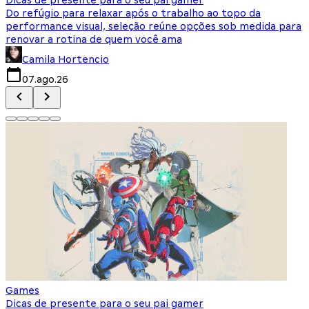
Do refúgio para relaxar após o trabalho ao topo da
d
performance visual, seleção reúne opções sob medida para
J
renovar a rotina de quem você ama
s
Camila Hortencio
07.ago.26
Games
Dicas de presente para o seu pai gamer