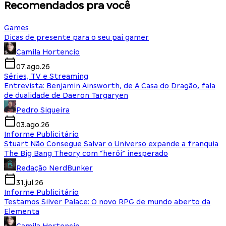
Recomendados pra você
Games
Dicas de presente para o seu pai gamer
Camila Hortencio
07.ago.26
Séries, TV e Streaming
Entrevista: Benjamin Ainsworth, de A Casa do Dragão, fala
de dualidade de Daeron Targaryen
Pedro Siqueira
03.ago.26
Informe Publicitário
Stuart Não Consegue Salvar o Universo expande a franquia
The Big Bang Theory com “herói” inesperado
Redação NerdBunker
31.jul.26
Informe Publicitário
Testamos Silver Palace: O novo RPG de mundo aberto da
Elementa