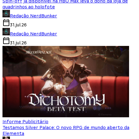
Spin-off já disponível na HBO Max leva o dono da loja de
quadrinhos ao holofote
Redação NerdBunker
31.jul.26
Redação NerdBunker
31.jul.26
Informe Publicitário
Testamos Silver Palace: O novo RPG de mundo aberto da
Elementa