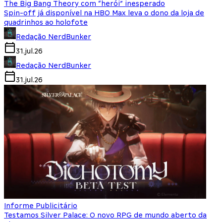
The Big Bang Theory com “herói” inesperado
Spin-off já disponível na HBO Max leva o dono da loja de
quadrinhos ao holofote
Redação NerdBunker
31.jul.26
Redação NerdBunker
31.jul.26
Informe Publicitário
Testamos Silver Palace: O novo RPG de mundo aberto da