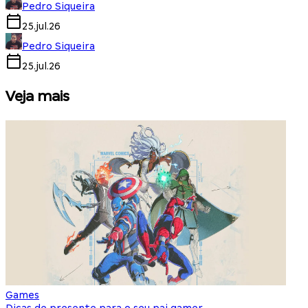
Pedro Siqueira
25.jul.26
Pedro Siqueira
25.jul.26
Veja mais
Games
S
Dicas de presente para o seu pai gamer
E