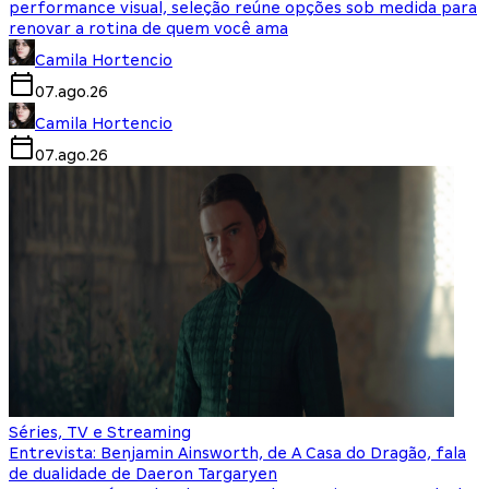
performance visual, seleção reúne opções sob medida para
renovar a rotina de quem você ama
Camila Hortencio
07.ago.26
Camila Hortencio
07.ago.26
Séries, TV e Streaming
Entrevista: Benjamin Ainsworth, de A Casa do Dragão, fala
de dualidade de Daeron Targaryen