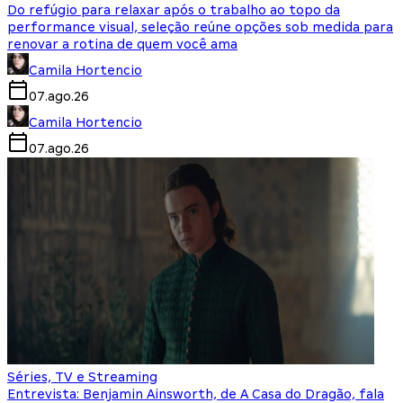
Do refúgio para relaxar após o trabalho ao topo da
performance visual, seleção reúne opções sob medida para
renovar a rotina de quem você ama
Camila Hortencio
07.ago.26
Camila Hortencio
07.ago.26
Séries, TV e Streaming
Entrevista: Benjamin Ainsworth, de A Casa do Dragão, fala