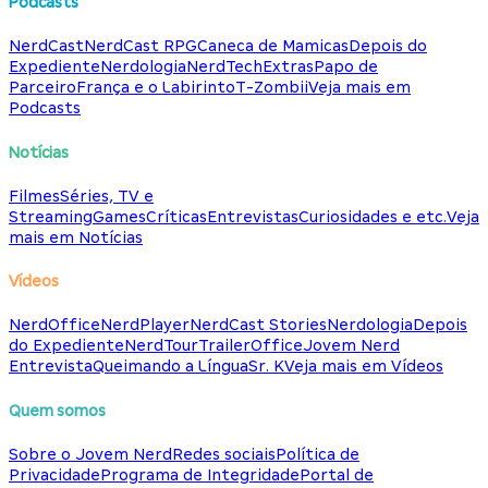
Podcasts
NerdCast
NerdCast RPG
Caneca de Mamicas
Depois do
Expediente
Nerdologia
NerdTech
Extras
Papo de
Parceiro
França e o Labirinto
T-Zombii
Veja mais em
Podcasts
Notícias
Filmes
Séries, TV e
Streaming
Games
Críticas
Entrevistas
Curiosidades e etc.
Veja
mais em Notícias
Vídeos
NerdOffice
NerdPlayer
NerdCast Stories
Nerdologia
Depois
do Expediente
NerdTour
TrailerOffice
Jovem Nerd
Entrevista
Queimando a Língua
Sr. K
Veja mais em Vídeos
Quem somos
Sobre o Jovem Nerd
Redes sociais
Política de
Privacidade
Programa de Integridade
Portal de