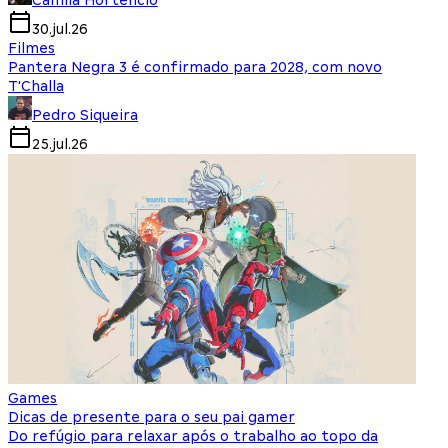
Camila Hortencio
30.jul.26
Filmes
Pantera Negra 3 é confirmado para 2028, com novo
T'Challa
Pedro Siqueira
25.jul.26
Games
Dicas de presente para o seu pai gamer
Do refúgio para relaxar após o trabalho ao topo da