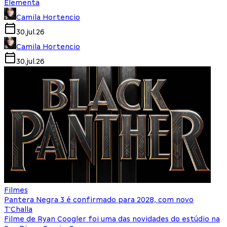
Elementa
Camila Hortencio
30.jul.26
Camila Hortencio
30.jul.26
Filmes
Pantera Negra 3 é confirmado para 2028, com novo
T'Challa
Filme de Ryan Coogler foi uma das novidades do estúdio na