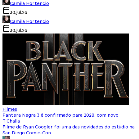
Camila Hortencio
30.jul.26
Camila Hortencio
30.jul.26
Filmes
Pantera Negra 3 é confirmado para 2028, com novo
T'Challa
Filme de Ryan Coogler foi uma das novidades do estúdio na
San Diego Comic-Con