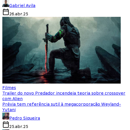
Gabriel Avila
26.abr.25
Filmes
Trailer do novo Predador incendeia teoria sobre crossover
com Alien
Prévia tem referência sutil à megacorporação Weyland-
Yutani
Pedro Siqueira
25.abr.25