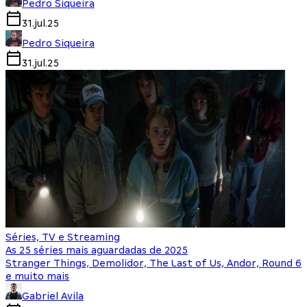
Pedro Siqueira
31.jul.25
Pedro Siqueira
31.jul.25
Séries, TV e Streaming
As 25 séries mais aguardadas de 2025
Stranger Things, Demolidor, The Last of Us, Andor, Round 6
e muito mais
Gabriel Avila