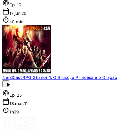
Ep.
13
17.jun.26
40 min
NerdCast
RPG Ghanor 1: O Bruxo, a Princesa e o Dragão
Ep.
251
18.mar.11
1h39