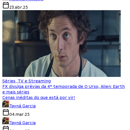
23.abr.25
Séries, TV e Streaming
FX divulga prévias da 4ª temporada de O Urso, Alien: Earth
e mais séries
Cenas inéditas do que está por vir!
Tayná Garcia
04.mar.25
Tayná Garcia