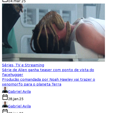
04.mar.25
Séries, TV e Streaming
Série de Alien ganha teaser com ponto de vista do
facehugger
Produção comandada por Noah Hawley vai trazer o
xenomorfo para o planeta Terra
Gabriel Avila
28.jan.25
Gabriel Avila