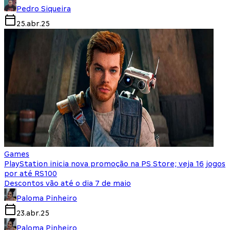
Pedro Siqueira
25.abr.25
Games
PlayStation inicia nova promoção na PS Store; veja 16 jogos
por até RS100
Descontos vão até o dia 7 de maio
Paloma Pinheiro
23.abr.25
Paloma Pinheiro