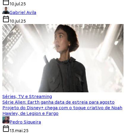
10.jul.25
Gabriel Avila
10.jul.25
Séries, TV e Streaming
Série Alien: Earth ganha data de estreia para agosto
Projeto do Disney+ chega com o toque criativo de Noah
Hawley, de Legion e Fargo
Pedro Siqueira
13.mai.25