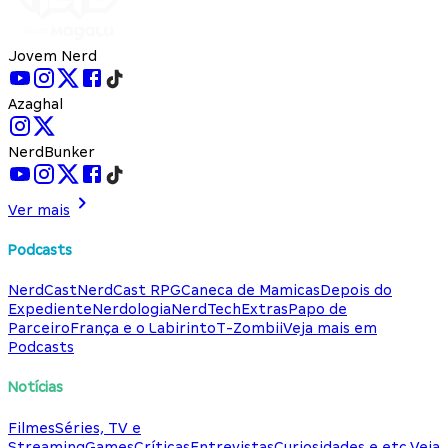
Jovem Nerd
Azaghal
NerdBunker
Ver mais
Podcasts
NerdCast
NerdCast RPG
Caneca de Mamicas
Depois do
Expediente
Nerdologia
NerdTech
Extras
Papo de
Parceiro
França e o Labirinto
T-Zombii
Veja mais em
Podcasts
Notícias
Filmes
Séries, TV e
Streaming
Games
Críticas
Entrevistas
Curiosidades e etc.
Veja