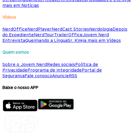
mais em Notícias
Vídeos
NerdOffice
NerdPlayer
NerdCast Stories
Nerdologia
Depois
do Expediente
NerdTour
TrailerOffice
Jovem Nerd
Entrevista
Queimando a Língua
Sr. K
Veja mais em Vídeos
Quem somos
Sobre o Jovem Nerd
Redes sociais
Política de
Privacidade
Programa de Integridade
Portal de
Segurança
Fale conosco
Anuncie
RSS
Baixe o nosso APP