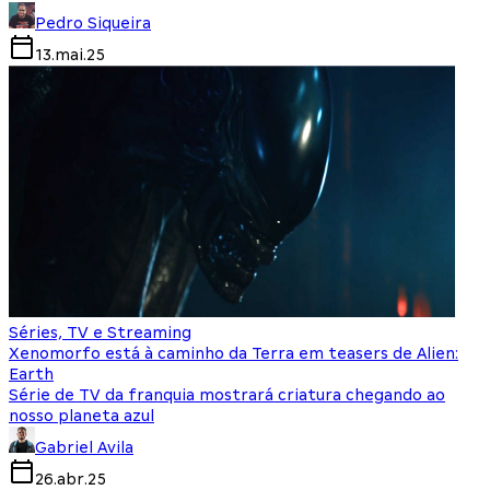
Pedro Siqueira
13.mai.25
Séries, TV e Streaming
Xenomorfo está à caminho da Terra em teasers de Alien:
Earth
Série de TV da franquia mostrará criatura chegando ao
nosso planeta azul
Gabriel Avila
26.abr.25